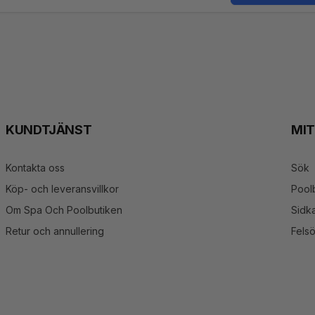
st
KUNDTJÄNST
MI
Kontakta oss
Sök
Köp- och leveransvillkor
Pool
Om Spa Och Poolbutiken
Sidka
Retur och annullering
Fels