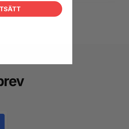
TSÄTT
brev