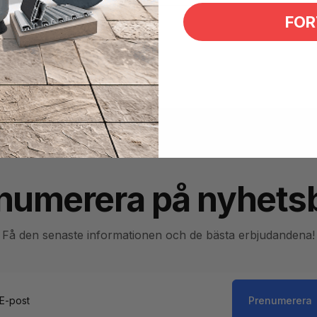
FOR
numerera på nyhets
Få den senaste informationen och de bästa erbjudandena!
Prenumerera