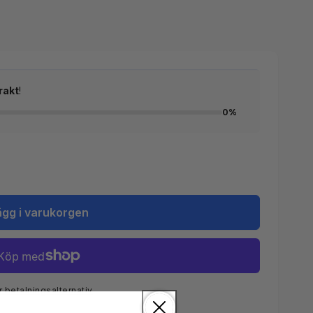
rakt
!
0%
ägg i varukorgen
r betalningsalternativ