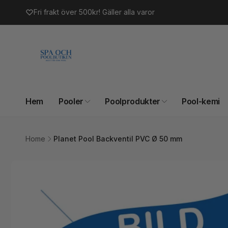
vidare
Fri frakt över 500kr! Gäller alla varor
till
innehåll
Hem
Pooler
Poolprodukter
Pool-kemi
Home
Planet Pool Backventil PVC Ø 50 mm
Gå vidare till
produktinformation