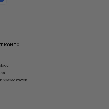
TT KONTO
blogg
rta
ök spabadsvatten