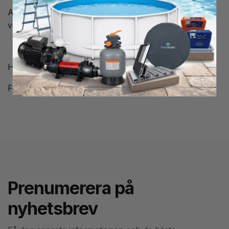
Axeltätning med gavel poolpump Hayward Max-Flo II
vanligt förekommande i pool hos Folkpool.
Hayward artikelnummer: SPX2700GS
Folkpool artikelnummer: 2607122
Prenumerera på
nyhetsbrev