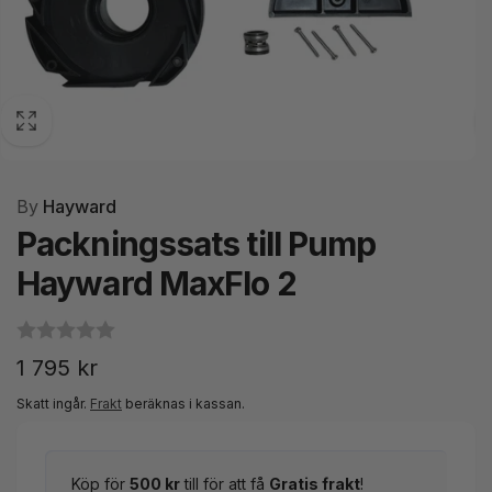
By
Hayward
Packningssats till Pump
Hayward MaxFlo 2
Ordinarie
1 795 kr
pris
Skatt ingår.
Frakt
beräknas i kassan.
Köp för
500 kr
till för att få
Gratis frakt
!