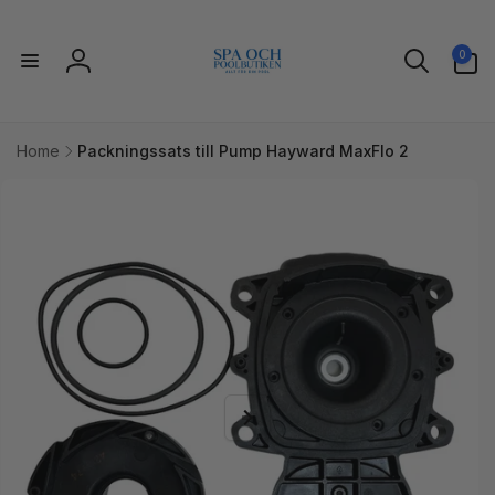
vidare
till
0
innehåll
0
artiklar
Logga
in
Home
Packningssats till Pump Hayward MaxFlo 2
idare till
uktinformation