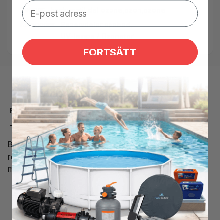
Taggar:
backventil
,
del ozone
,
ozon
,
ozone
Kategorier:
Reservdelar spabad,
UV-lampa / Ozonator
FORTSÄTT
Produktbeskrivning
Backventil för ozoneslang så att vatten inte kommer i
retur till ozonatorn. Passar ej äldre kina import med 5
mm slang anslutning