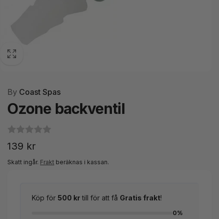
By
Coast Spas
Ozone backventil
Ordinarie
139 kr
pris
Skatt ingår.
Frakt
beräknas i kassan.
Köp för
500 kr
till för att få
Gratis frakt
!
0%