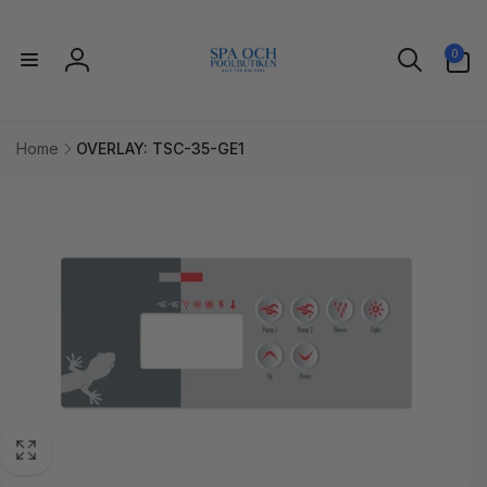
vidare
till
0
innehåll
0
artiklar
Logga
in
Home
OVERLAY: TSC-35-GE1
idare till
uktinformation