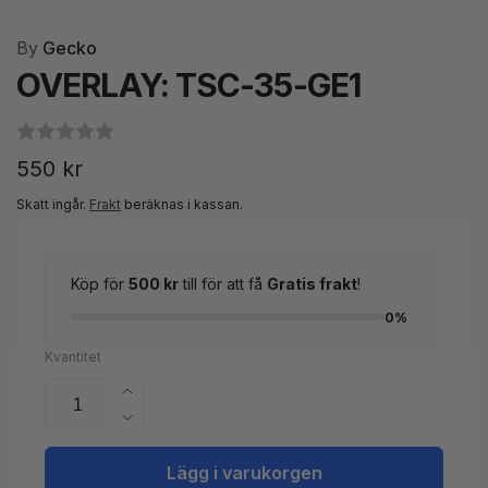
By
Gecko
OVERLAY: TSC-35-GE1
Ordinarie
550 kr
pris
Skatt ingår.
Frakt
beräknas i kassan.
Köp för
500 kr
till för att få
Gratis frakt
!
0%
Kvantitet
Öka
kvantitet
Minska
för
kvantitet
OVERLAY:
för
Lägg i varukorgen