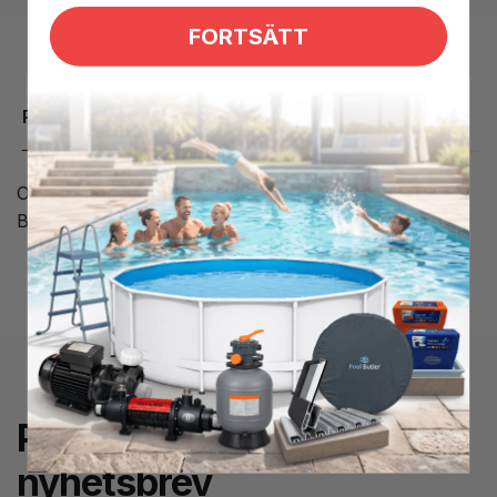
FORTSÄTT
Produktbeskrivning
Overlay för TSC-35, 6 knappar: Pump 1 / Pump 2 /
Blåsare / Ljus / Upp / Ned
Prenumerera på
nyhetsbrev