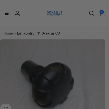
vidare
till
0
innehåll
0
artiklar
Logga
in
Home
Luftkontroll 1" 6-ekrar CS
idare till
uktinformation