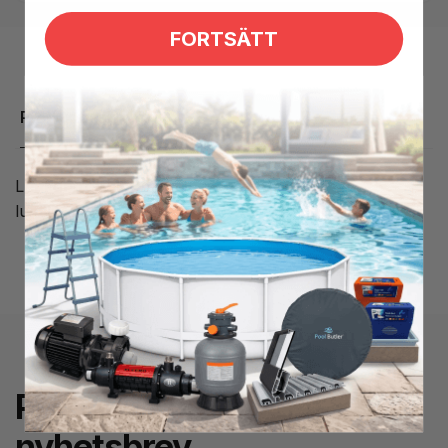
FORTSÄTT
Produktbeskrivning
Luftkontroll till Coast Spas med 6 ekrar. Styr
lufttillförseln till jet munstycken i spabadet.
Prenumerera på
nyhetsbrev