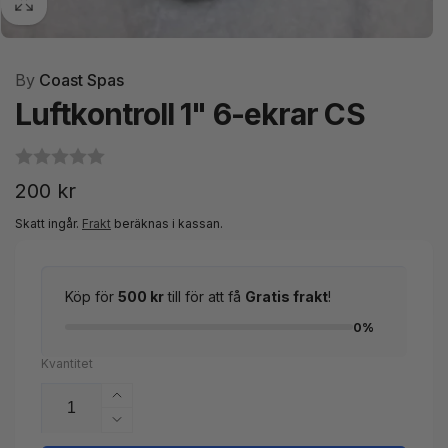
By
Coast Spas
Luftkontroll 1" 6-ekrar CS
Ordinarie
200 kr
pris
Skatt ingår.
Frakt
beräknas i kassan.
Köp för
500 kr
till för att få
Gratis frakt
!
0%
Kvantitet
Öka
kvantitet
Minska
för