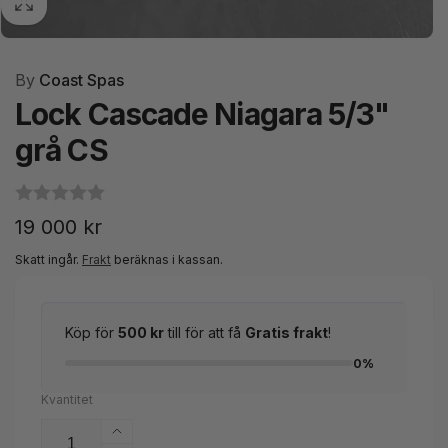
By
Coast Spas
Lock Cascade Niagara 5/3"
grå CS
Ordinarie
19 000 kr
pris
Skatt ingår.
Frakt
beräknas i kassan.
Köp för
500 kr
till för att få
Gratis frakt
!
0%
Kvantitet
Öka