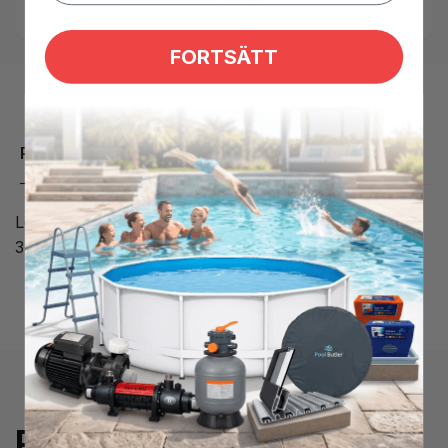
Reservdelar spabad
FORTSÄTT
Produktbeskrivning
Lock till Coast spas Niagara i grå färg med tjocklek 5-
3"
Prenumerera på