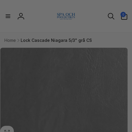
vidare
till
0
innehåll
0
artiklar
Logga
in
Home
Lock Cascade Niagara 5/3" grå CS
idare till
uktinformation