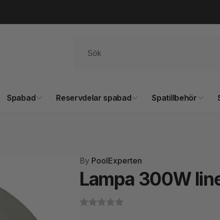
Spabad
Reservdelar spabad
Spatillbehör
By
PoolExperten
Lampa 300W line