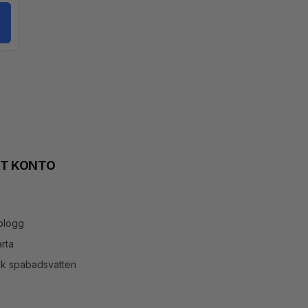
TT KONTO
blogg
rta
ök spabadsvatten