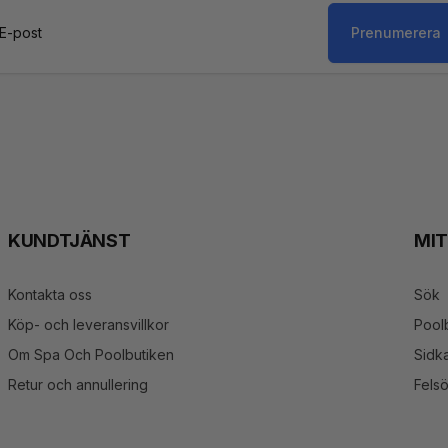
Prenumerera
st
KUNDTJÄNST
MI
Kontakta oss
Sök
Köp- och leveransvillkor
Pool
Om Spa Och Poolbutiken
Sidka
Retur och annullering
Fels