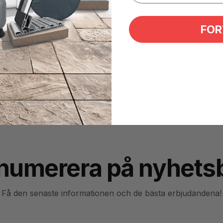
FOR
ackningar.
numerera på nyhets
Få den senaste informationen och de bästa erbjudandena!