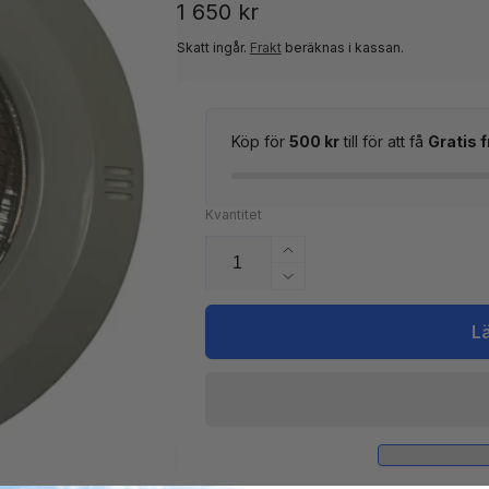
Ordinarie
1 650 kr
pris
Skatt ingår.
Frakt
beräknas i kassan.
Köp för
500 kr
till för att få
Gratis f
Kvantitet
Öka
kvantitet
Minska
för
kvantitet
Lampa
för
L
300W
Lampa
liner
300W
vit
liner
vit