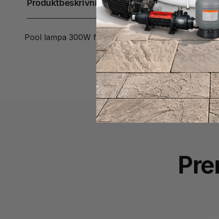
Produktbeskrivning
Pool lampa 300W för linerpool. Komplett sats med p
Pre