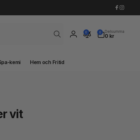
Faceboo
Instagr
Sök
0
Delsumma
0
0
artiklar
0 kr
Logga
in
Spa-kemi
Hem och Fritid
r vit