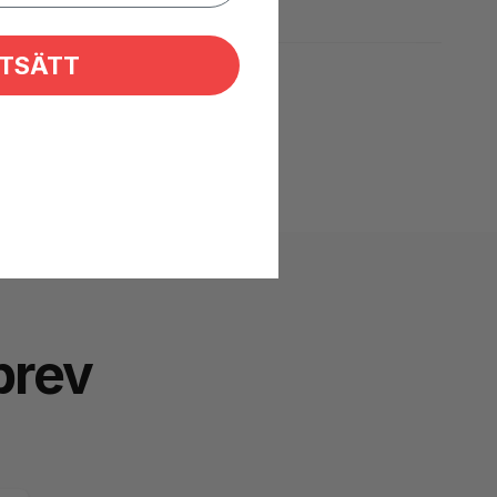
TSÄTT
brev