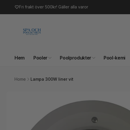
vidare
Fri frakt över 500kr! Gäller alla varor
till
innehåll
Hem
Pooler
Poolprodukter
Pool-kemi
Home
Lampa 300W liner vit
Gå vidare till
produktinformation