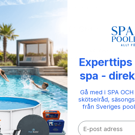
Add to compare
Share
Tillgänglighet:
Low stock: 4 left
Experttips
SKU:
HAY-300-0015
Taggar:
300W
,
poolbelysning
,
poolla
spa - direk
Kategorier:
Belysning ABS,
Belysning 
Gå med i SPA OCH
skötselråd, säsongs
från Sveriges pool