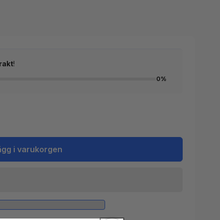
rakt
!
0%
ägg i varukorgen