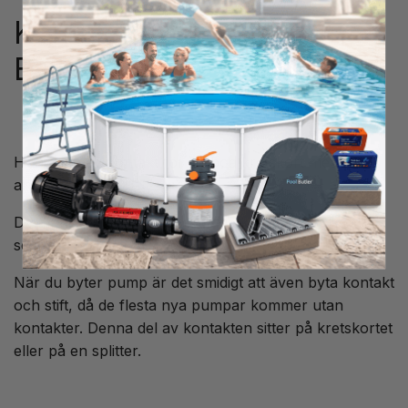
Kontakt AMP 4 stift hona
Balboa
Hondelen av kontakt för Balboa kretskort med AMP
anslutning.
Det finns plats för 4 stift i denna kontakt (stift köps
separat)
När du byter pump är det smidigt att även byta kontakt
och stift, då de flesta nya pumpar kommer utan
kontakter. Denna del av kontakten sitter på kretskortet
eller på en splitter.