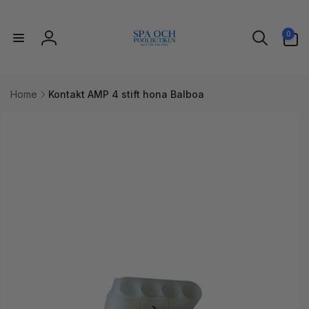
vidare
till
0
innehåll
0
artiklar
Logga
in
Home
Kontakt AMP 4 stift hona Balboa
idare till
uktinformation