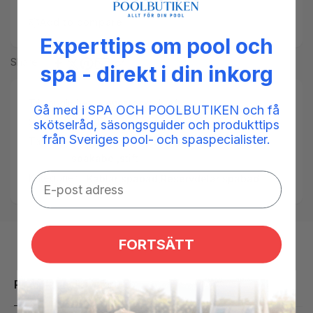
Add to compare
Experttips om pool och
Share
spa - direkt i din inkorg
Tillgänglighet:
Low stock: 4 left
Gå med i SPA OCH POOLBUTIKEN och få
SKU:
010110-03
skötselråd, säsongsguider och produkttips
från Sveriges pool- och spaspecialister.
Taggar:
amp
,
balboa
,
Kontakt
,
spabadspump
,
spakabel
,
stift
Kategorier:
Kablar spabad,
Reservdelar spabad
FORTSÄTT
Produktbeskrivning