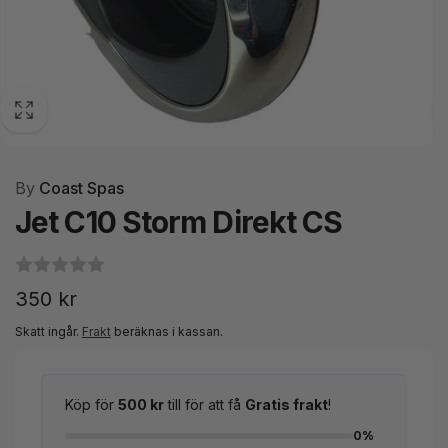
By
Coast Spas
Jet C10 Storm Direkt CS
Ordinarie
350 kr
pris
Skatt ingår.
Frakt
beräknas i kassan.
Köp för
500 kr
till för att få
Gratis frakt
!
0%