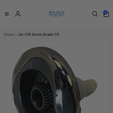
vidare
till
0
innehåll
0
artiklar
Logga
in
Home
Jet C10 Storm Direkt CS
idare till
uktinformation