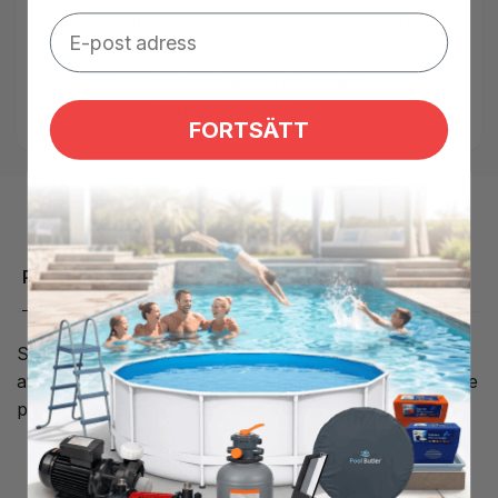
Taggar:
C10
,
coastspas
,
jet
,
massage
,
munstycke
,
storm
,
waterway
Kategorier:
Jets Coast Spas,
Jets spabad,
Reservdelar spabad
FORTSÄTT
Produktbeskrivning
Stort jetmunstycke med 1 stort rörligt inlopp som gör
att du får en kraftig massage samt en djupare massage
på ryggen. Sitter i Coast Spas spabad