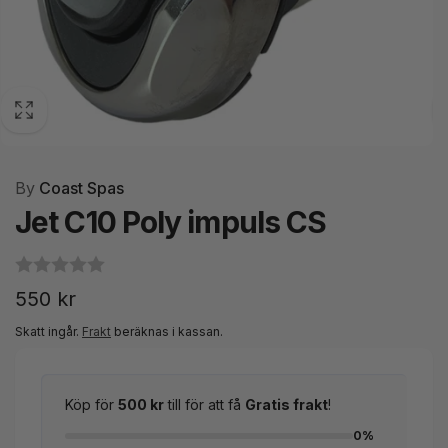
By
Coast Spas
Jet C10 Poly impuls CS
Ordinarie
550 kr
pris
Skatt ingår.
Frakt
beräknas i kassan.
Köp för
500 kr
till för att få
Gratis frakt
!
0%