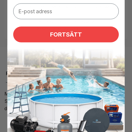
Taggar:
C10
,
coastspas
,
impuls
,
jet
,
munstycke
,
poly
,
waterway
Kategorier:
Jets Coast Spas,
Jets spabad,
Reservdelar spabad
FORTSÄTT
Produktbeskrivning
Mellan Impuls jet som går att montera i ett Coast
Spabad, du byter enkelt utt dit befintliga jets mot
denna med en pulserande samt virerande massage.