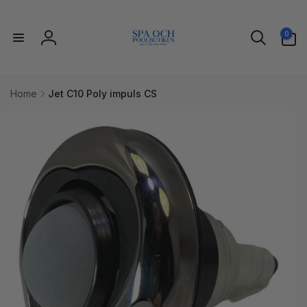
vidare
till
0
innehåll
0
artiklar
Logga
in
Home
Jet C10 Poly impuls CS
idare till
uktinformation