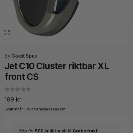
By
Coast Spas
Jet C10 Cluster riktbar XL
front CS
Ordinarie
189 kr
pris
Skatt ingår.
Frakt
beräknas i kassan.
Köp för
500 kr
till för att få
Gratis frakt
!