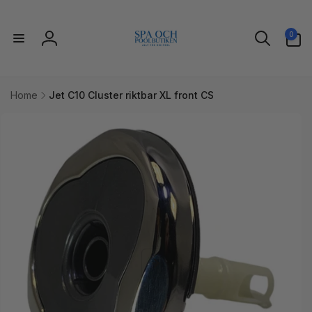
vidare
till
0
innehåll
0
artiklar
Logga
in
Home
Jet C10 Cluster riktbar XL front CS
idare till
uktinformation