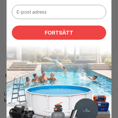
Tillgänglighet:
Low stock: 5 left
SKU:
CC2291509S-GMBS
Taggar:
C10
,
cluster
,
coastspas
,
jet
,
munstycke
,
riktbar
,
waterway
Kategorier:
Jets Coast Spas,
Jets spabad,
FORTSÄTT
Reservdelar spabad
Produktbeskrivning
Litet Jetmunstycke i Coast Spas med justerbart utblås.
Med XL front, dessa sitter ofta i ryggen.