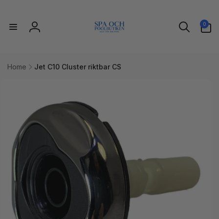
vidare
till
0
innehåll
0
artiklar
Logga
in
Home
Jet C10 Cluster riktbar CS
idare till
uktinformation