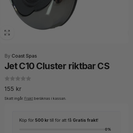
By
Coast Spas
Jet C10 Cluster riktbar CS
Ordinarie
155 kr
pris
Skatt ingår.
Frakt
beräknas i kassan.
Köp för
500 kr
till för att få
Gratis frakt
!
0%