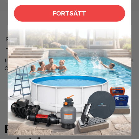
FORTSÄTT
Produktbeskrivning
Insats med Coast Spas logo till nackkudde CS-101 från
Cost Spas.
Prenumerera på