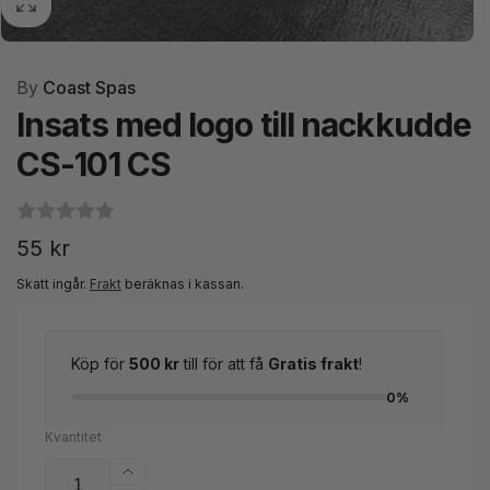
By
Coast Spas
Insats med logo till nackkudde
CS-101 CS
Ordinarie
55 kr
pris
Skatt ingår.
Frakt
beräknas i kassan.
Köp för
500 kr
till för att få
Gratis frakt
!
0%
Kvantitet
Öka