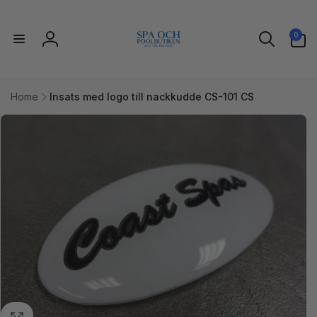
vidare
till
0
innehåll
0
artiklar
Logga
in
Home
Insats med logo till nackkudde CS-101 CS
idare till
uktinformation