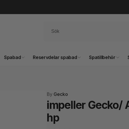
Spabad
Reservdelar spabad
Spatillbehör
By
Gecko
impeller Gecko/ 
hp