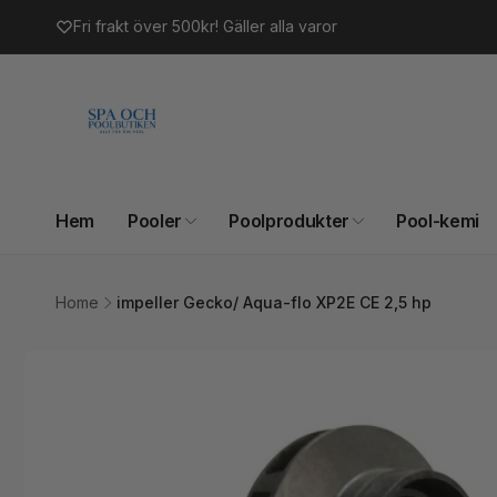
vidare
Fri frakt över 500kr! Gäller alla varor
till
innehåll
Hem
Pooler
Poolprodukter
Pool-kemi
Home
impeller Gecko/ Aqua-flo XP2E CE 2,5 hp
Gå vidare till
produktinformation