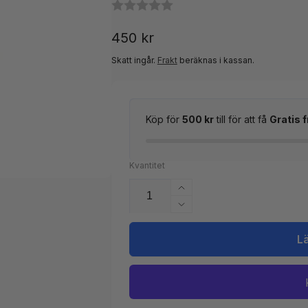
Ordinarie
450 kr
pris
Skatt ingår.
Frakt
beräknas i kassan.
Köp för
500 kr
till för att få
Gratis f
Kvantitet
Öka
kvantitet
Minska
för
kvantitet
impeller
för
L
Gecko/
impeller
Aqua-
Gecko/
flo
Aqua-
XP2E
flo