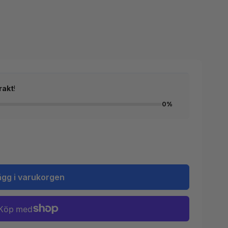
rakt
!
0%
ägg i varukorgen