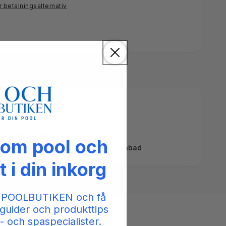
r betalningsalternativ
eller
,
spapump
,
xp2e
 om pool och
Aqua-flo,
Pumpdelar,
Reservdelar spabad
t i din inkorg
 POOLBUTIKEN och få
guider och produkttips
- och spaspecialister.