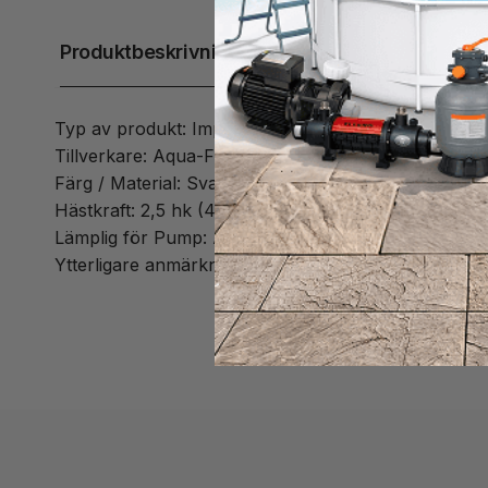
Produktbeskrivning
Typ av produkt: Impeller
Tillverkare: Aqua-Flo
Färg / Material: Svart / Plast
Hästkraft: 2,5 hk (4,0 hk @ 60 hz)
Lämplig för Pump: Aqua-Flo XP2e 2,5HP
Ytterligare anmärkningar: * Impellerns hästkraftsk