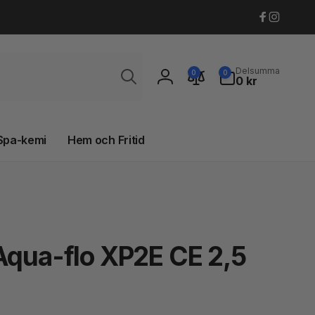
Faceboo
Instagr
Sök
0
Delsumma
0
0
artiklar
0 kr
Logga
in
Spa-kemi
Hem och Fritid
Aqua-flo XP2E CE 2,5