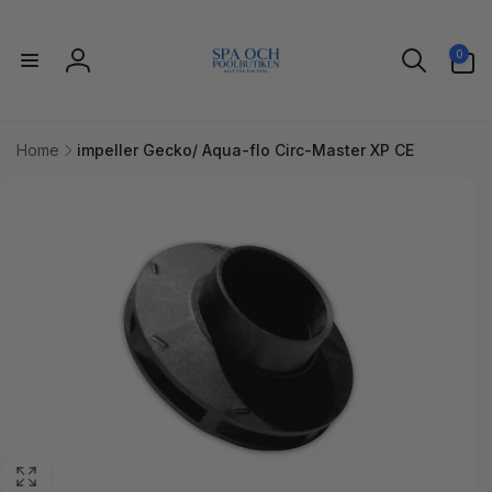
vidare
till
0
innehåll
0
artiklar
Logga
in
Home
impeller Gecko/ Aqua-flo Circ-Master XP CE
idare till
uktinformation