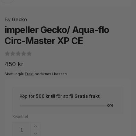
By
Gecko
impeller Gecko/ Aqua-flo
Circ-Master XP CE
Ordinarie
450 kr
pris
Skatt ingår.
Frakt
beräknas i kassan.
Köp för
500 kr
till för att få
Gratis frakt
!
0%
Kvantitet
Öka
kvantitet