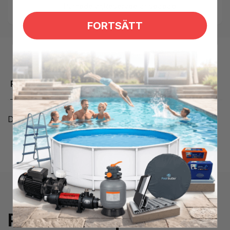
Pumpdelar,
Reservdelar spabad
FORTSÄTT
Produktbeskrivning
Del för Circ-Master XP
Prenumerera på