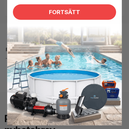
Kategorier:
Hem och Fritid
FORTSÄTT
Produktbeskrivning
Prenumerera på