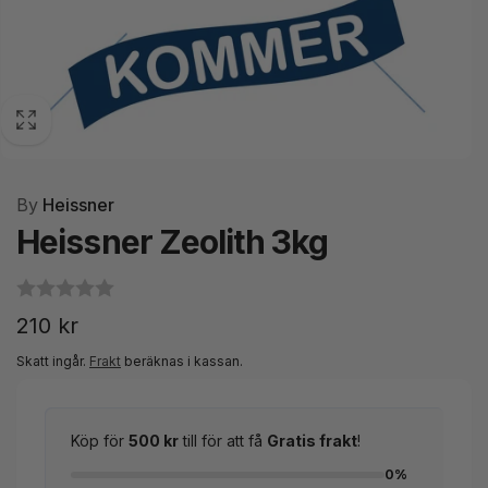
By
Heissner
Heissner Zeolith 3kg
Ordinarie
210 kr
pris
Skatt ingår.
Frakt
beräknas i kassan.
Köp för
500 kr
till för att få
Gratis frakt
!
0%