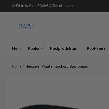
vidare
Fri frakt över 500kr! Gäller alla varor
till
innehåll
Hem
Pooler
Poolprodukter
Pool-kemi
Home
Heissner Planteringskorg Bågformad
Gå vidare till
produktinformation