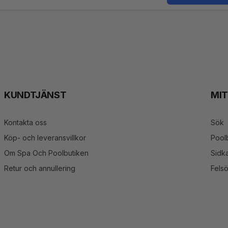
st
KUNDTJÄNST
MI
Kontakta oss
Sök
Köp- och leveransvillkor
Pool
Om Spa Och Poolbutiken
Sidka
Retur och annullering
Fels