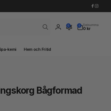
Faceboo
Instagr
Sök
0
Delsumma
0
0
artiklar
0 kr
Logga
in
Spa-kemi
Hem och Fritid
ringskorg Bågformad