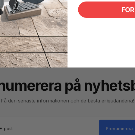
FOR
numerera på nyhets
Få den senaste informationen och de bästa erbjudandena!
Prenumerera