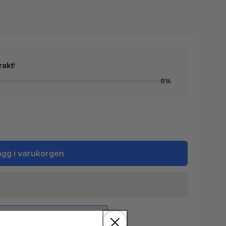
rakt
!
0%
ägg i varukorgen