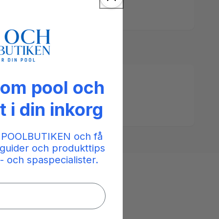
 om pool och
t i din inkorg
 POOLBUTIKEN och få
guider och produkttips
- och spaspecialister.