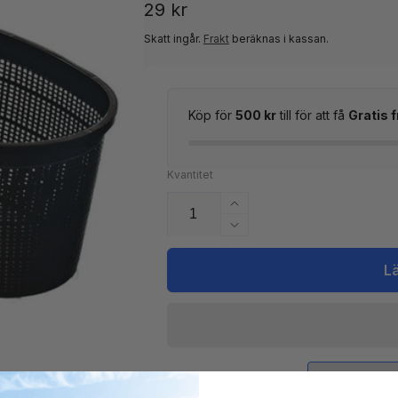
Ordinarie
29 kr
pris
Skatt ingår.
Frakt
beräknas i kassan.
Köp för
500 kr
till för att få
Gratis f
Kvantitet
Öka
kvantitet
Minska
för
kvantitet
Heissner
för
L
Planteringskorg
Heissner
Bågformad
Planteringskorg
Bågformad