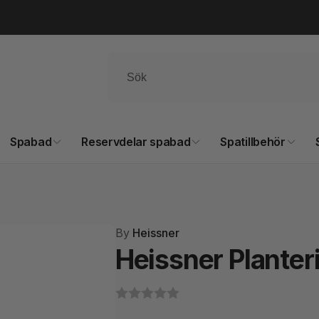
Spabad
Reservdelar spabad
Spatillbehör
By
Heissner
Heissner Plante