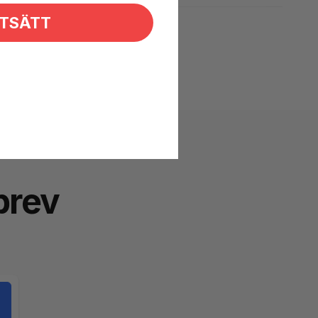
TSÄTT
brev