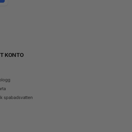
TT KONTO
blogg
rta
ök spabadsvatten