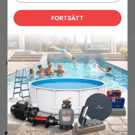
Tillgänglighet:
Low stock: 1 left
SKU:
TZ190-00
FORTSÄTT
Kategorier:
Hem och Fritid
Produktbeskrivning