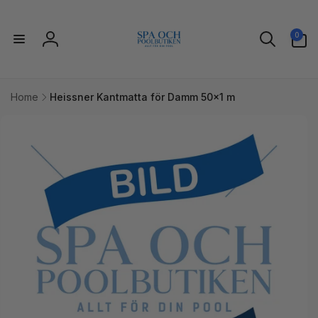
vidare
till
0
innehåll
0
artiklar
Logga
in
Home
Heissner Kantmatta för Damm 50x1 m
idare till
uktinformation