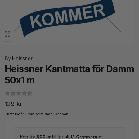
By
Heissner
Heissner Kantmatta för Damm
50x1 m
Ordinarie
129 kr
pris
Skatt ingår.
Frakt
beräknas i kassan.
Köp för
500 kr
till för att få
Gratis frakt
!