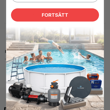
Tillgänglighet:
Low stock: 1 left
SKU:
FPU16000-00
Kategorier:
FORTSÄTT
Hem och Fritid
Produktbeskrivning