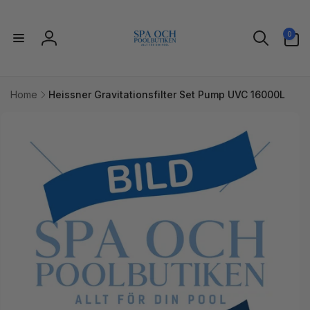
vidare
till
0
innehåll
0
artiklar
Logga
in
Home
Heissner Gravitationsfilter Set Pump UVC 16000L
idare till
uktinformation