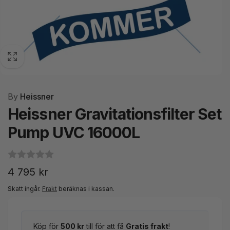
By
Heissner
Heissner Gravitationsfilter Set
Pump UVC 16000L
Ordinarie
4 795 kr
pris
Skatt ingår.
Frakt
beräknas i kassan.
Köp för
500 kr
till för att få
Gratis frakt
!