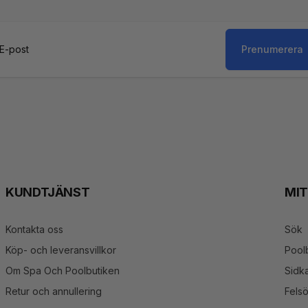
Prenumerera
st
KUNDTJÄNST
MI
Kontakta oss
Sök
Köp- och leveransvillkor
Pool
Om Spa Och Poolbutiken
Sidka
Retur och annullering
Fels