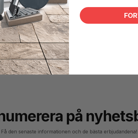
FOR
en
numerera på nyhets
Få den senaste informationen och de bästa erbjudandena!