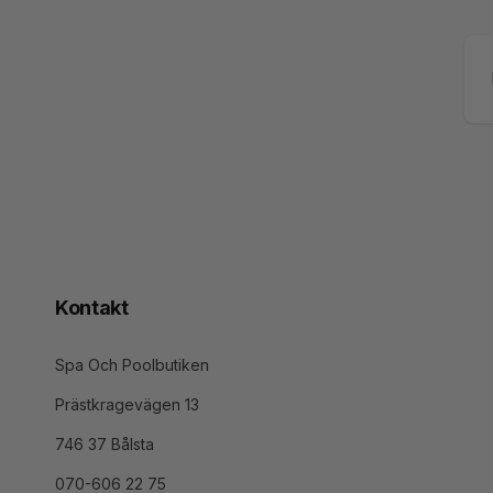
E-
po
Kontakt
Spa Och Poolbutiken
Prästkragevägen 13
746 37 Bålsta
070-606 22 75