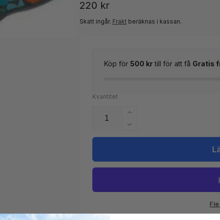
Ordinarie
220 kr
pris
Skatt ingår.
Frakt
beräknas i kassan.
Köp för
500 kr
till för att få
Gratis f
Kvantitet
Öka
kvantitet
Minska
för
kvantitet
Handracket
för
L
Handracket
Fle