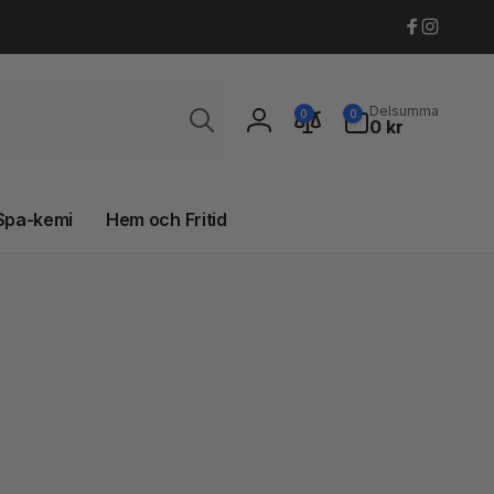
Faceboo
Instagr
Sök
0
Delsumma
0
0
artiklar
0 kr
Logga
in
Spa-kemi
Hem och Fritid