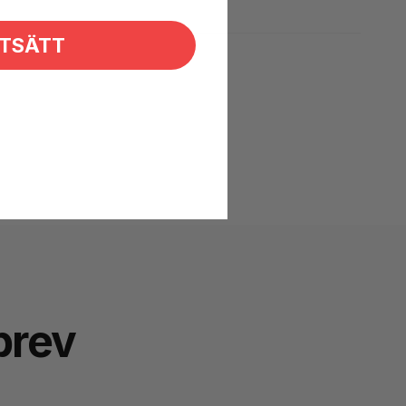
TSÄTT
brev