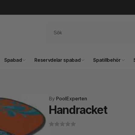
Spabad
Reservdelar spabad
Spatillbehör
By
PoolExperten
Handracket