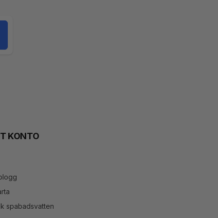
TT KONTO
blogg
rta
ök spabadsvatten