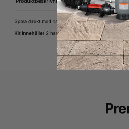
Produktbeskrivning
Spela direkt med handen, bollen sitter fast i handsk
Kit innehåller
2 handskar och 1 boll
Pre