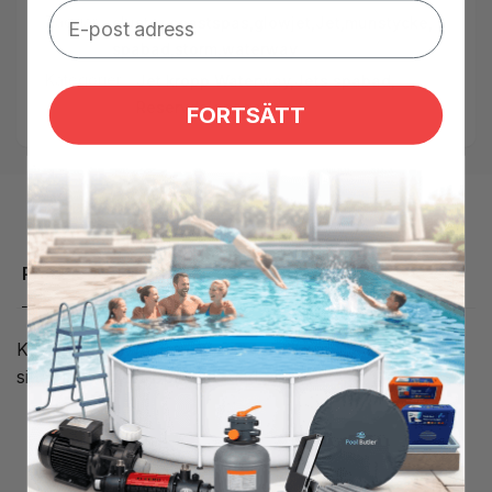
Taggar:
cluster
,
coastspas
,
glowjet
,
Jet
,
munstycke
,
spabad
,
storm
,
waterway
Kategorier:
Jet kropp Waterway,
Jets spabad,
Reservdelar spabad
FORTSÄTT
Produktbeskrivning
Kropp bakdel av jetmunstycket till det lilla jettet som
sitter i ett Coast Spas spabad