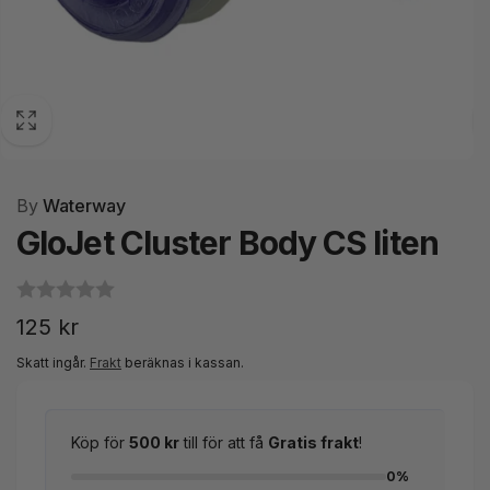
By
Waterway
GloJet Cluster Body CS liten
Ordinarie
125 kr
pris
Skatt ingår.
Frakt
beräknas i kassan.
Köp för
500 kr
till för att få
Gratis frakt
!
0%