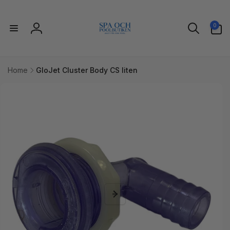
vidare
till
0
innehåll
0
artiklar
Logga
in
Home
GloJet Cluster Body CS liten
idare till
uktinformation