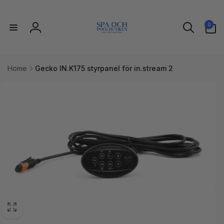
vidare
till
0
innehåll
0
artiklar
Logga
in
Home
Gecko IN.K175 styrpanel för in.stream 2
idare till
uktinformation