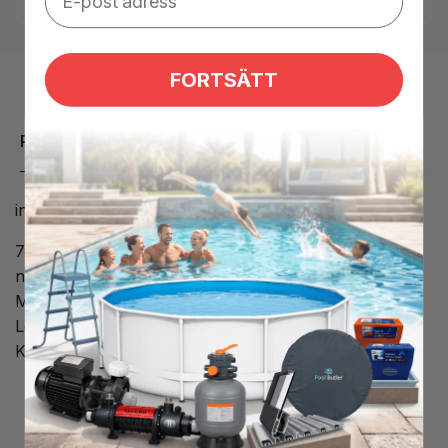
FORTSÄTT
Produktbeskrivning
in.k175 knappsats för in.stream 2 ljud station
7 knappar: Ström / Bluetooth / AUX / Volym upp -
ned / föregående spår / nästa spår
Mått: 9 x 5,5 cm (3,58 '' x 2,15 '')
Ledningslängd: 6 m (20 ')
Kompatibel med: in.stream 2 ljudsystem