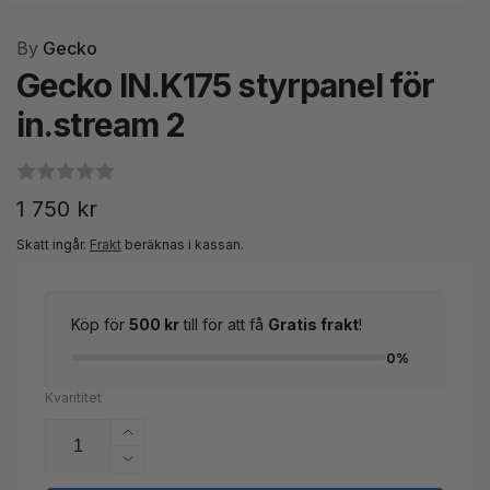
By
Gecko
Gecko IN.K175 styrpanel för
in.stream 2
Ordinarie
1 750 kr
pris
Skatt ingår.
Frakt
beräknas i kassan.
Köp för
500 kr
till för att få
Gratis frakt
!
0%
Kvantitet
Öka
kvantitet
Minska
för