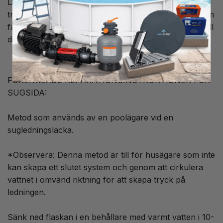
Du kan spola dina ledningar genom att tömma
trumman på Fix A Leak-blandningen och rinna igenom
färskt vatten. Återanslut dina VVS-ledningar tillbaka till
din poolpump och du är redo för normal drift.
FÖRENKLADE REPARATIONSINSTRUKTIONER FÖR
SUGSIDA:
Metod som används av en poolägare vid en
sugledningsläcka.
*Observera: Denna metod är till för husägare som inte
kan skapa ett slutet system och genom att cirkulera
vattnet i omvänd riktning för att skapa tryck på
ledningen.
Sänk ned flaskan i en behållare med varmt vatten i 10-