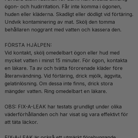
ögon- och hudirritation. Får inte komma i ögonen,
huden eller kläderna. Skadligt eller dödligt vid förtäring.
Undvik kontaminering av mat. Skölj den tomma
behållaren noggrant med vatten och kassera den.
FÖRSTA HJÄLPEN:
Vid kontakt, skölj omedelbart ögon eller hud med
mycket vatten i minst 15 minuter. För ögon, kontakta
en läkare. Ta av och tvätta förorenade kläder före
återanvändning. Vid förtäring, drick mjölk, äggvita,
gelatinlösning. Om dessa inte finns, drick stora
mängder vatten. Ring omedelbart en läkare.
OBS: FIX-A-LEAK har testats grundligt under olika
väderförhållanden och har visat sig vara effektivt för
att täta läckor.
FIX-A-LEAK är också ett utmärkt förebyggande