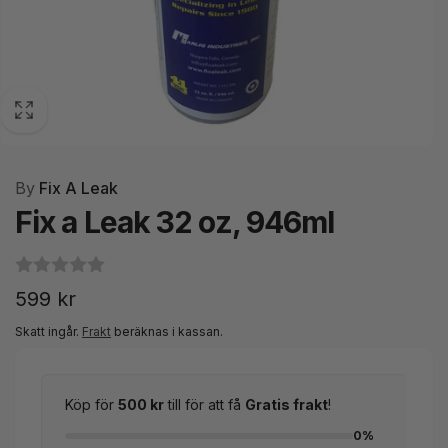
By
Fix A Leak
Fix a Leak 32 oz, 946ml
Ordinarie
599 kr
pris
Skatt ingår.
Frakt
beräknas i kassan.
Köp för
500 kr
till för att få
Gratis frakt
!
0%