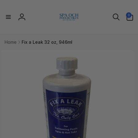
vidare
till
0
innehåll
0
artiklar
Logga
in
Home
Fix a Leak 32 oz, 946ml
idare till
uktinformation