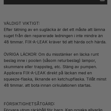
VÄLDIGT VIKTIGT:
Efter tätning av en sugläcka är det ett måste att lämna
suget från den reparerade ledningen i inte mindre än
48 timmar. FIX-A-LEAK kräver tid att härda och härda.
ÖVRIGA LÄCKOR: Om du misstänker en läcka runt
beslag inne i poolen (såsom returbeslag) lampor,
skummare eller trappsteg, etc. Stäng av pumpen.
Applicera FIX-A-LEAK direkt på läckan med en
squeeze-flaska, liknande en ketchupflaska. Tillåt minst
48 timmar. att bota innan cirkulationen startas.
FÖRSIKTIGHETSÅTGÄRD:
Förvara utom räckhåll för barn. Kan orsaka allvarlig