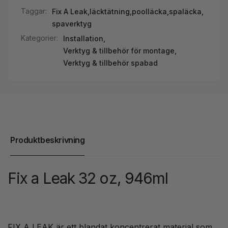
Taggar:
Fix A Leak
,
läcktätning
,
poolläcka
,
spaläcka
,
spaverktyg
Kategorier:
Installation,
Verktyg & tillbehör för montage,
Verktyg & tillbehör spabad
Produktbeskrivning
Fix a Leak 32 oz, 946ml
FIX A LEAK är ett blandat koncentrerat material som