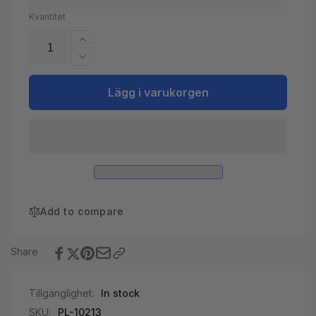
Kvantitet
Öka
kvantitet
Minska
för
kvantitet
Fix
för
Lägg i varukorgen
a
Fix
Leak
a
32
Leak
oz,
32
946ml
oz,
946ml
Add to compare
Share
Tillgänglighet:
In stock
SKU:
PL-10213