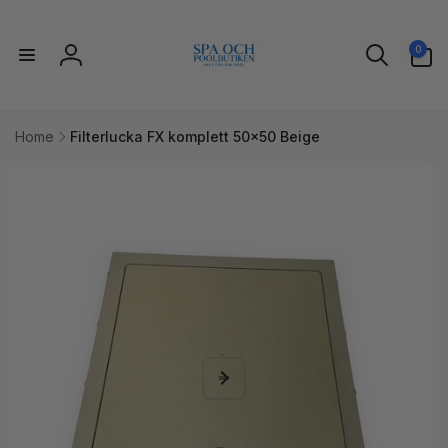
vidare
till
0
innehåll
0
artiklar
Logga
in
Home
Filterlucka FX komplett 50x50 Beige
idare till
uktinformation