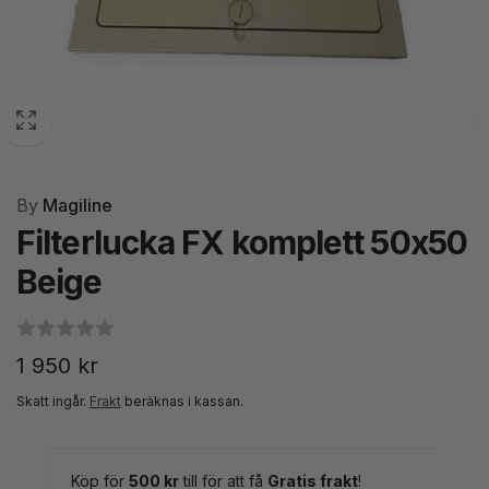
By
Magiline
Filterlucka FX komplett 50x50
Beige
Ordinarie
1 950 kr
pris
Skatt ingår.
Frakt
beräknas i kassan.
Köp för
500 kr
till för att få
Gratis frakt
!