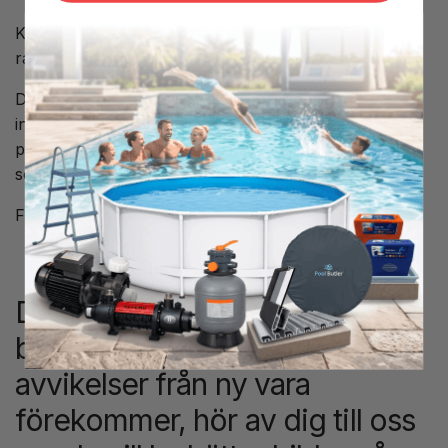
Komplett lock 50x50 cm till FX filter enhet. Inkluderar
ram, lock samt lås.
Detta lock är perfekt för dig som vill göra en
inspektionslucka i trallen där du har en pump eller
pumpbrunn som exempel. Det medföljer kraftig ram
som enkelt går att fälla in i trallen.
Färg: Beige
Denna vara säljs som en
begagnad vara där vissa
avvikelser från ny vara
förekommer, hör av dig till oss