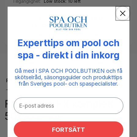
Tillgänglighet:
Low stock: 10 left
SKU:
SGC0378XX
Taggar:
FX
,
inspektionslucka
,
Lock
,
Magiline
,
pumpbrunn
Kategorier:
Reservdelar & Tillbehör pool
Experttips om pool och
spa - direkt i din inkorg
Gå med i SPA OCH POOLBUTIKEN och få
skötselråd, säsongsguider och produkttips
Produktbeskrivning
från Sveriges pool- och spaspecialister.
Filterlucka FX komplett
50x50 Beige
FORTSÄTT