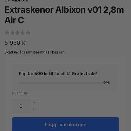
Extraskenor Albixon v01 2,8m
Air C
Ordinarie
5 950 kr
pris
Skatt ingår.
Frakt
beräknas i kassan.
Köp för
500 kr
till för att få
Gratis frakt
!
0%
Kvantitet
Öka
kvantitet
Minska
för
kvantitet
Extraskenor
för
Lägg i varukorgen
Albixon
Extraskenor