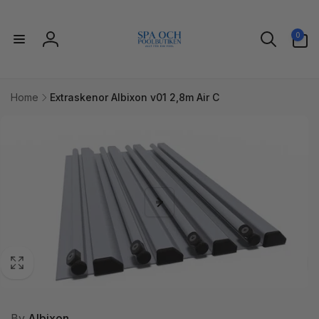
vidare
till
0
innehåll
0
artiklar
Logga
in
Home
Extraskenor Albixon v01 2,8m Air C
idare till
uktinformation
By
Albixon