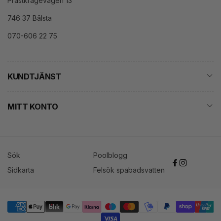
Prästkragevägen 13
746 37 Bålsta
070-606 22 75
KUNDTJÄNST
MITT KONTO
Sök
Poolblogg
Facebook
Instagram
Sidkarta
Felsök spabadsvatten
Betalningsmetoder