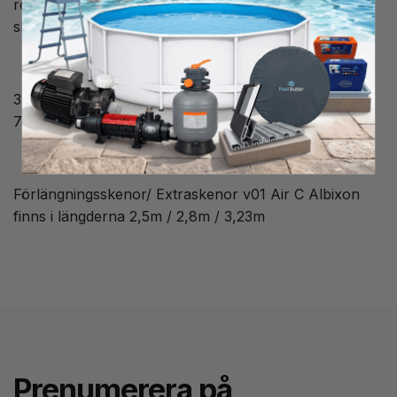
rengöra mellan spåren utan att något fastnar på
skruvskallar.
353 mm breda i yttermått
70 mm CC mellan varje räls
Förlängningsskenor/ Extraskenor v01 Air C Albixon
finns i längderna 2,5m / 2,8m / 3,23m
Prenumerera på