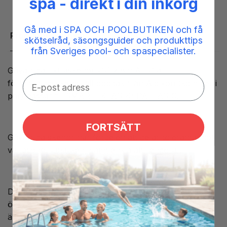
spa - direkt i din inkorg
Gå med i SPA OCH POOLBUTIKEN och få
Produktbeskrivning
skötselråd, säsongsguider och produkttips
från Sveriges pool- och spaspecialister.
Gåvänliga Extraskenor v01 2,8m Air C är
förlängningsskenor till pooltak från Albixon (kommer i
par) passar till SMART/ KLASIK/ DALLAS C.
FORTSÄTT
Gåvänliga skenor har fördelen att de är toleranta mot
variationer i marken, samt enkla att rengöra.
Då dessa förlängningsskenor till pooltak har täcklock
över skruvarna så syns inga skruvar när ditt pooltak
är monterat samt att det blir betydligt lättare att