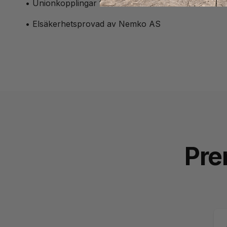
• Unionkopplingar för Ø 50 mm rör
• Elsäkerhetsprovad av Nemko AS
Pre