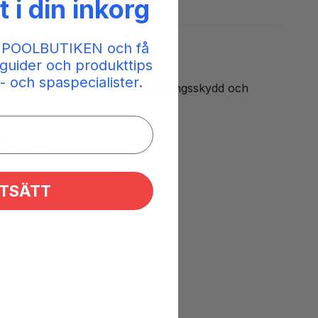
t i din inkorg
 POOLBUTIKEN och få
guider och produkttips
- och spaspecialister.
25. Ställbar termostat, överhettningsskydd och
 utrymmen.
TSÄTT