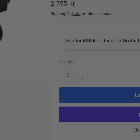
Ordinarie
2 755 kr
pris
Skatt ingår.
Frakt
beräknas i kassan.
Köp för
500 kr
till för att få
Gratis f
Kvantitet
Öka
kvantitet
Minska
för
kvantitet
Elvärmare
för
L
kompakt
Elvärmare
Pahlens
kompakt
1,5kW
Pahlens
1,5kW
Fle