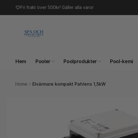
vidare
Fri frakt över 500kr! Gäller alla varor
till
innehåll
Hem
Pooler
Poolprodukter
Pool-kemi
Home
Elvärmare kompakt Pahlens 1,5kW
Gå vidare till
produktinformation