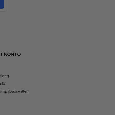
TT KONTO
blogg
rta
ök spabadsvatten