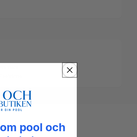
lvärmare
Poolvärme
 om pool och