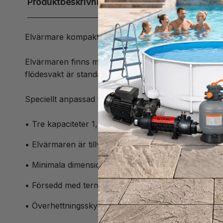
Produktbeskrivning
Elvärmare kompakt, är en liten och kompakt värmar
Elvärmaren finns med kapaciteterna 1,5-3kW. Den är 
flödesvakt är standard.
Speciellt anpassad för mindre pooler och bubbelpoo
• Tre kapaciteter 1,5kW, 2kW och 3kW
• Elvärmaren är tillverkad i ABS
• Minimala dimensioner
• Försedd med termostat 0-45°C
• Överhettningsskydd och flödesvakt