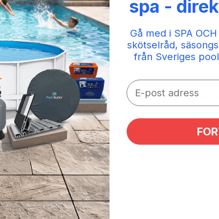
spa - direk
Gå med i SPA OCH
e för spabad och mindre pooler.
skötselråd, säsongs
från Sveriges pool
tillverkad av termoplast och har en elpatron av Incoloy 8
ler. Liten och kompakt gör den enkel att montera i trånga
FOR