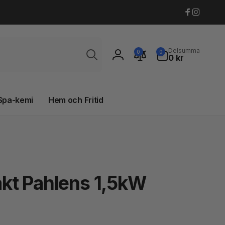
Faceboo
Instagr
Sök
0
Delsumma
0
0
artiklar
0 kr
Logga
in
Spa-kemi
Hem och Fritid
kt Pahlens 1,5kW