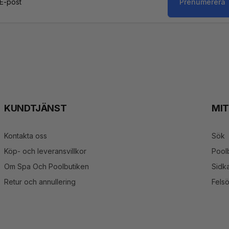
Prenumerera
st
KUNDTJÄNST
MI
Kontakta oss
Sök
Köp- och leveransvillkor
Pool
Om Spa Och Poolbutiken
Sidka
Retur och annullering
Fels