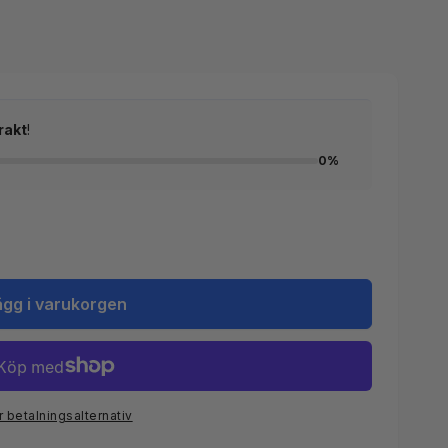
rakt
!
0%
ägg i varukorgen
r betalningsalternativ