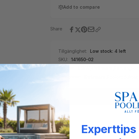
Add to compare
Share
Tillgänglighet:
Low stock: 4 left
SKU:
141650-02
Taggar:
1.5kW
,
elvärmare
,
Pahlen
,
poo
Kategorier:
Elvärmare,
Poolprodukter,
Experttips