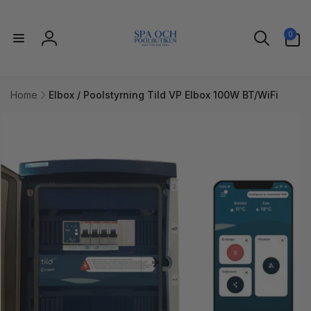
vidare
till
0
innehåll
0
artiklar
Logga
in
Home
Elbox / Poolstyrning Tild VP Elbox 100W BT/WiFi
idare till
uktinformation