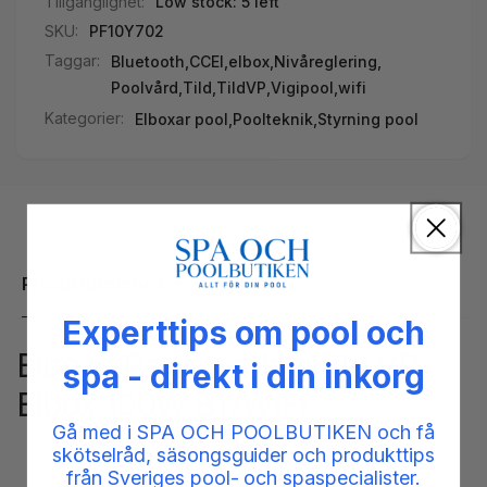
Tillgänglighet:
Low stock: 5 left
SKU:
PF10Y702
Taggar:
Bluetooth
,
CCEI
,
elbox
,
Nivåreglering
,
Poolvård
,
Tild
,
TildVP
,
Vigipool
,
wifi
Kategorier:
Elboxar pool,
Poolteknik,
Styrning pool
Produktbeskrivning
Experttips om pool och
Elbox / Poolstyrning Tild VP
spa - direkt i din inkorg
Elbox 100W BT/WiFi
Gå med i SPA OCH POOLBUTIKEN och få
skötselråd, säsongsguider och produkttips
från Sveriges pool- och spaspecialister.