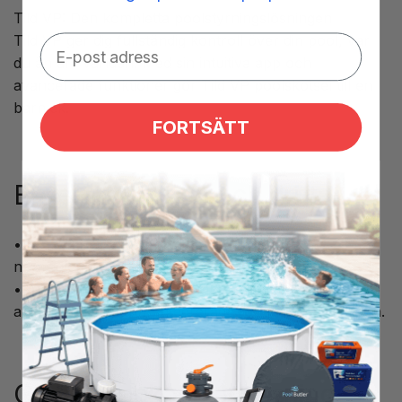
Tild VP: Den kompletta poolstyrningslösningen
Tild VP ger dig fullständig kontroll över din pool, var
du än är i världen. Med sin intuitiva app och
avancerade funktioner gör Tild VP poolskötsel till en
barnlek.
FORTSÄTT
Enkel installation och drift:
• Tild VP har förkopplade anslutningar för
nivåreglering, poolskydd och värmepump.
• Alla utrustningsskyddskomponenter och
anslutningsplintar är integrerade för smidig installation.
Global, uppkopplad lösning: