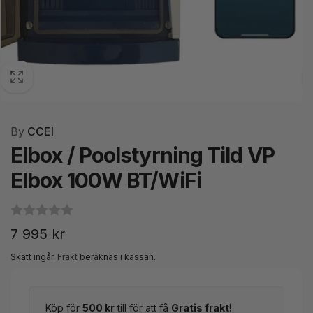
By
CCEI
Elbox / Poolstyrning Tild VP
Elbox 100W BT/WiFi
Ordinarie
7 995 kr
pris
Skatt ingår.
Frakt
beräknas i kassan.
Köp för
500 kr
till för att få
Gratis frakt
!