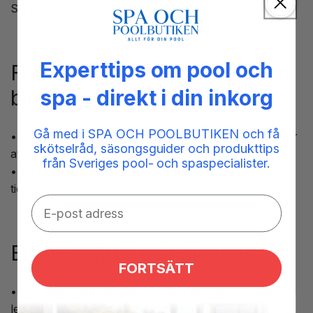
Slipp oroa dig för poolens pH med Phileo VP!
Experttips om pool och
Följ din pools pH-nivå med en
blick:
spa - direkt i din inkorg
Gå med i SPA OCH POOLBUTIKEN och få
• Doseringspumpen lyser i grönt, orange eller rött för
skötselråd, säsongsguider och produkttips
att indikera pH-nivån.
från Sveriges pool- och spaspecialister.
• Se omedelbart pH-värdet i teknikrummet och spara
tid!
Enkel kontroll och diagnos:
FORTSÄTT
• Lysdioder visar enhetens status och ger visuella
ledtrådar för diagnos.