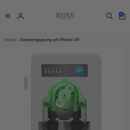
vidare
till
0
innehåll
0
artiklar
Logga
in
Home
Doseringspump pH Phileo VP
idare till
uktinformation