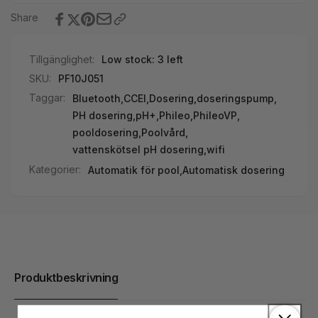
Share
Tillgänglighet:
Low stock: 3 left
SKU:
PF10J051
Taggar:
Bluetooth
,
CCEI
,
Dosering
,
doseringspump
,
PH dosering
,
pH+
,
Phileo
,
PhileoVP
,
pooldosering
,
Poolvård
,
vattenskötsel pH dosering
,
wifi
Kategorier:
Automatik för pool,
Automatisk dosering
Produktbeskrivning