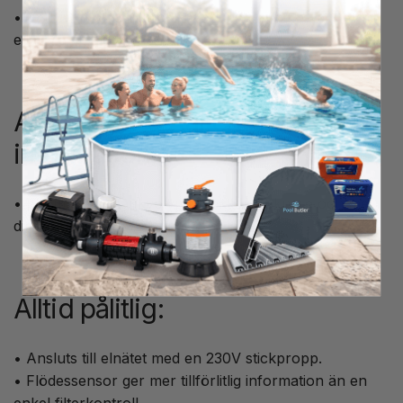
• Intuitivt gränssnitt för snabb inställning på enheten
eller via smartphone.
Appen ger detaljerad
information:
• pH-mätning, tankvolym, injektionsräknare och mer
direkt på din smartphone.
Alltid pålitlig:
• Ansluts till elnätet med en 230V stickpropp.
• Flödessensor ger mer tillförlitlig information än en