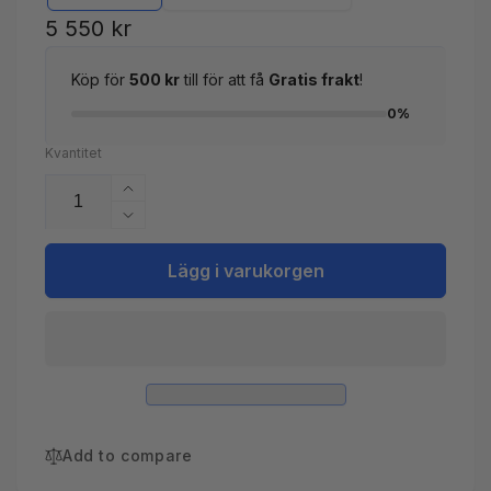
Ordinarie
5 550 kr
pris
Köp för
500 kr
till för att få
Gratis frakt
!
0%
Kvantitet
Öka
kvantitet
Minska
för
kvantitet
Doseringspump
för
Lägg i varukorgen
pH
Doseringspump
Phileo
pH
VP
Phileo
VP
Add to compare