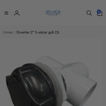
vidare
till
0
innehåll
0
artiklar
Logga
in
Home
Diverter 2" 5-ekrar grå CS
idare till
uktinformation