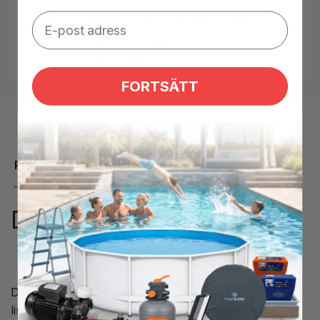
Taggar:
coastspas
,
diverter
,
omkastare
,
vred
Kategorier:
Diverter/ Omkastare,
Reservdelar spabad
FORTSÄTT
Produktbeskrivning
Diverter 2" 5-ekrar grå CS
Diverter/ omkastare till Coast spas med invändig
limanslutning 2"/ 60,3 mm