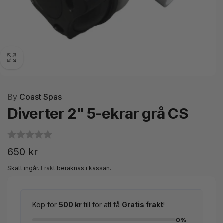
By
Coast Spas
Diverter 2" 5-ekrar grå CS
Ordinarie
650 kr
pris
Skatt ingår.
Frakt
beräknas i kassan.
Köp för
500 kr
till för att få
Gratis frakt
!
0%