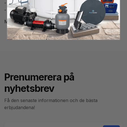
- Sladdlängd: 3 m (10')
- Kompatibel med: Y-serien
MÅSTE installeras på utsidan av ditt spabad
Prenumerera på
nyhetsbrev
Få den senaste informationen och de bästa
erbjudandena!