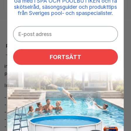
Gå med i SPA OCH POOLBUTIKEN och få
Display / Styrpanel Gecko
skötselråd, säsongsguider och produkttips
från Sveriges pool- och spaspecialister.
Produktbeskrivning
FORTSÄTT
in.k330P styrpanel AeWare med etikett för 1 samt 2
pumpar
Inkluderar:
- 5 knappar: P1/ P2/ Belysning/ Upp/ Ner
- Mått: 18,3 x 7,6 cm
- Mått LCD Display: 38 mm
- Fästen
- Dubbelsidig packning