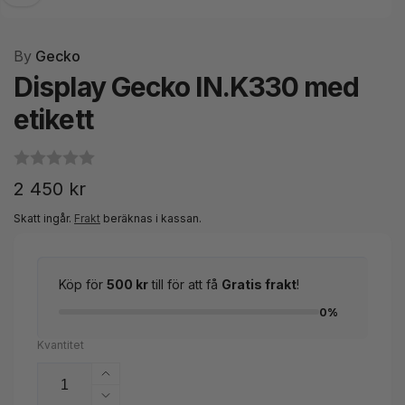
By
Gecko
Display Gecko IN.K330 med
etikett
Ordinarie
2 450 kr
pris
Skatt ingår.
Frakt
beräknas i kassan.
Köp för
500 kr
till för att få
Gratis frakt
!
0%
Kvantitet
Öka
kvantitet
Minska