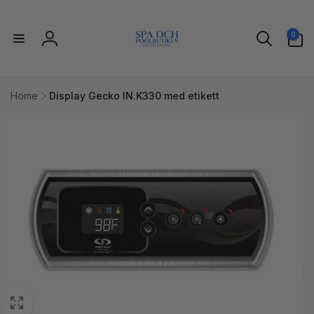
vidare
till
0
innehåll
0
artiklar
Logga
in
Home
Display Gecko IN.K330 med etikett
idare till
uktinformation