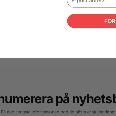
FOR
altbrominator till Spabad.
numerera på nyhets
Få den senaste informationen och de bästa erbjudandena!