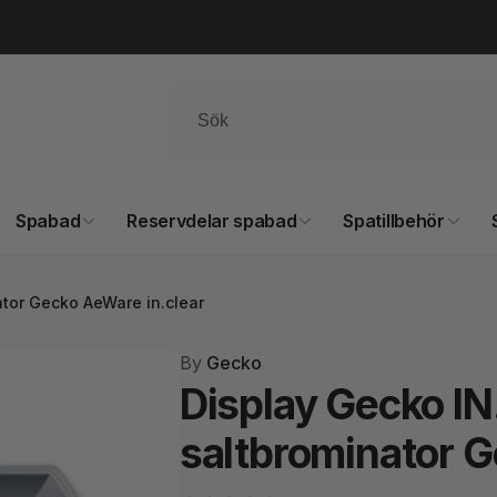
Spabad
Reservdelar spabad
Spatillbehör
ator Gecko AeWare in.clear
By
Gecko
Display Gecko IN
saltbrominator G