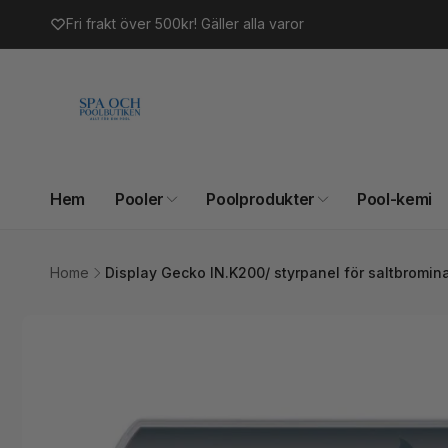
vidare
Fri frakt över 500kr! Gäller alla varor
till
innehåll
Hem
Pooler
Poolprodukter
Pool-kemi
Home
Display Gecko IN.K200/ styrpanel för saltbromin
Gå vidare till
produktinformation