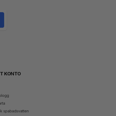
TT KONTO
blogg
rta
ök spabadsvatten