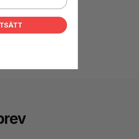
TSÄTT
brev