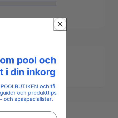
 om pool och
t i din inkorg
rominator
ampa / Ozonator
 POOLBUTIKEN och få
guider och produkttips
- och spaspecialister.