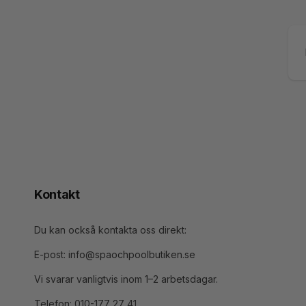
E-
po
Kontakt
Du kan också kontakta oss direkt:
E-post: info@spaochpoolbutiken.se
Vi svarar vanligtvis inom 1–2 arbetsdagar.
Telefon: 010-177 27 41