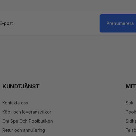
Prenumerera
st
KUNDTJÄNST
MI
Kontakta oss
Sök
Köp- och leveransvillkor
Pool
Om Spa Och Poolbutiken
Sidka
Retur och annullering
Fels