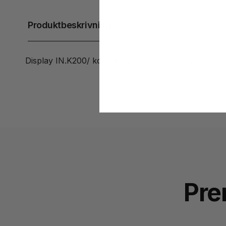
Produktbeskrivning
Display IN.K200/ kontrollpanel till Gecko IN.CLEAR s
Pre