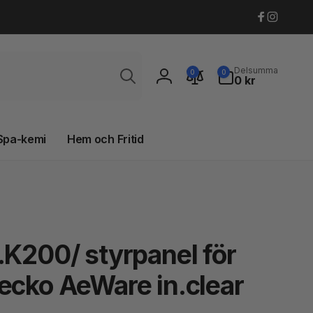
Faceboo
Instagr
Sök
0
Delsumma
0
0
artiklar
0 kr
Logga
in
Spa-kemi
Hem och Fritid
.K200/ styrpanel för
ecko AeWare in.clear