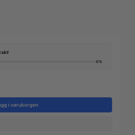
rakt
!
0%
ägg i varukorgen