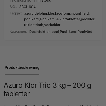
Tillgänglighet:
11 in stock
SKU:
3BCH1014
Taggar:
azuro
,
delphin
,
klor
,
lacoform
,
mountfield
,
poolkemi
,
Poolkemi & klortabletter
,
poolklor
,
triklor
,
tritab
,
veckoklor
Kategorier:
Desinfektion pool,
Pool-kemi,
Poolvård
Produktbeskrivning
Azuro Klor Trio 3 kg – 200 g
tabletter