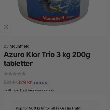
By
Mountfield
Azuro Klor Trio 3 kg 200g
tabletter
Ordinarie
Försäljningspris
329 kr
525 kr
Spara 37%
pris
Skatt ingår.
Frakt
beräknas i kassan.
Köp för
500 kr
till för att få
Gratis frakt
!