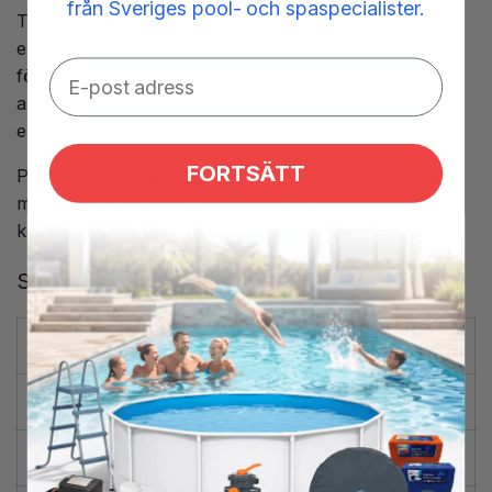
från Sveriges pool- och spaspecialister.
Tabletterna löses upp gradvis och hjälper till att hålla
en stabil klornivå över tid. Den större 3 kg-
förpackningen är ett bra alternativ för dig som
använder poolen ofta eller vill köpa ett mer
ekonomiskt säsongslager direkt.
FORTSÄTT
Produkten passar bra för kontinuerlig poolvård där
man vill ha enkel dosering och färre
kompletteringsköp.
Specifikationer
Produkt
Klor Trio
Vikt
3 kg
Tablettstorlek
200 g