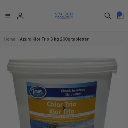
vidare
till
0
innehåll
0
artiklar
Logga
in
Home
Azuro Klor Trio 3 kg 200g tabletter
idare till
uktinformation