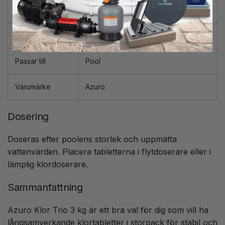
Typ
Långsamverkande klortabletter
Användning
Löpande poolunderhåll
Passar till
Pool
Varumärke
Azuro
Dosering
Doseras efter poolens storlek och uppmätta
vattenvärden. Placera tabletterna i flytdoserare eller i
lämplig klordoserare.
Sammanfattning
Azuro Klor Trio 3 kg är ett bra val för dig som vill ha
långsamverkande klortabletter i storpack för stabil och