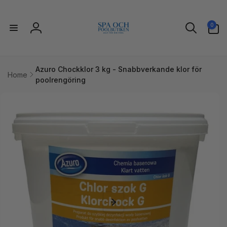
vidare
till
0
innehåll
0
artiklar
Logga
in
Azuro Chockklor 3 kg - Snabbverkande klor för
Home
poolrengöring
idare till
uktinformation