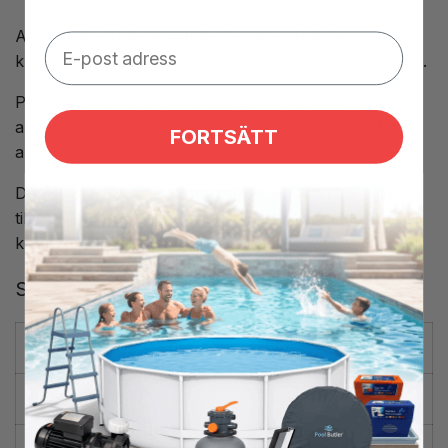
Azuro Chockklor används för att snabbt höja
klorhalten i poolvattnet och återställa vattenkvaliteten.
Produkten är idealisk vid uppstart, efter intensiv
användning eller när vattnet blivit grumligt eller fått
FORTSÄTT
algproblem.
Den större förpackningen gör att du alltid har tillgång
till effektiv problemlösning utan att behöva köpa nytt
klor under säsongen.
Specifikationer
Produkt
Chockklor
Vikt
3 kg