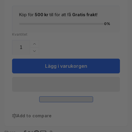
Köp för
500 kr
till för att få
Gratis frakt
!
0%
Kvantitet
Öka
kvantitet
Minska
för
kvantitet
Azuro
för
Lägg i varukorgen
Chockklor
Azuro
3
Chockklor
kg
3
-
kg
Snabbverkande
-
klor
Snabbverkande
för
klor
poolrengöring
för
Add to compare
poolrengöring