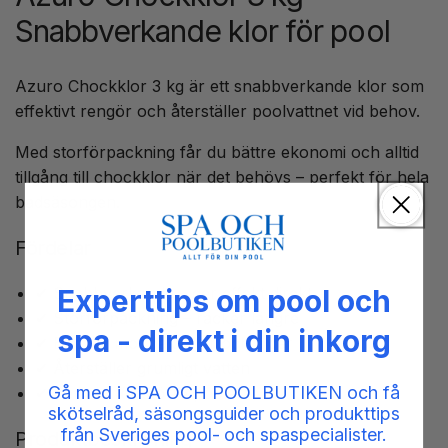
Snabbverkande klor för pool
Azuro Chockklor 3 kg är ett snabbverkande klor som
effektivt rengör och återställer poolvattnet vid behov.
Med storförpackning får du bättre ekonomi och alltid
tillgång till chockklor när det behövs – perfekt för hela
badsäsongen.
Fördelar
✔ Snabbverkande – ger effekt direkt
Experttips om pool och
✔ Storförpackning – räcker längre
spa - direkt i din inkorg
✔ Effektiv mot bakterier och alger
✔ Återställer grumligt vatten
Gå med i SPA OCH POOLBUTIKEN och få
✔ Perfekt för större pooler
skötselråd, säsongsguider och produkttips
från Sveriges pool- och spaspecialister.
Produktbeskrivning