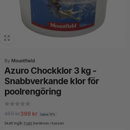
By
Mountfield
Azuro Chockklor 3 kg -
Snabbverkande klor för
poolrengöring
Ordinarie
Försäljningspris
399 kr
459 kr
Spara 13%
pris
Skatt ingår.
Frakt
beräknas i kassan.