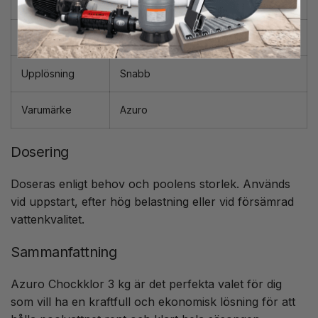
Typ
Snabbverkande klor
Användning
Vid behov / problemlösning
Upplösning
Snabb
Varumärke
Azuro
Dosering
Doseras enligt behov och poolens storlek. Används
vid uppstart, efter hög belastning eller vid försämrad
vattenkvalitet.
Sammanfattning
Azuro Chockklor 3 kg är det perfekta valet för dig
som vill ha en kraftfull och ekonomisk lösning för att