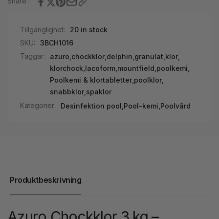
Share
Tillgänglighet:
20 in stock
SKU:
3BCH1016
Taggar:
azuro
,
chockklor
,
delphin
,
granulat
,
klor
,
klorchock
,
lacoform
,
mountfield
,
poolkemi
,
Poolkemi & klortabletter
,
poolklor
,
snabbklor
,
spaklor
Kategorier:
Desinfektion pool,
Pool-kemi,
Poolvård
Produktbeskrivning
Azuro Chockklor 3 kg –