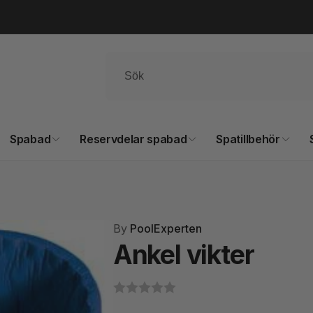
Spabad
Reservdelar spabad
Spatillbehör
By
PoolExperten
Ankel vikter