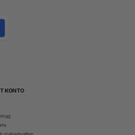
TT KONTO
blogg
rta
ök spabadsvatten