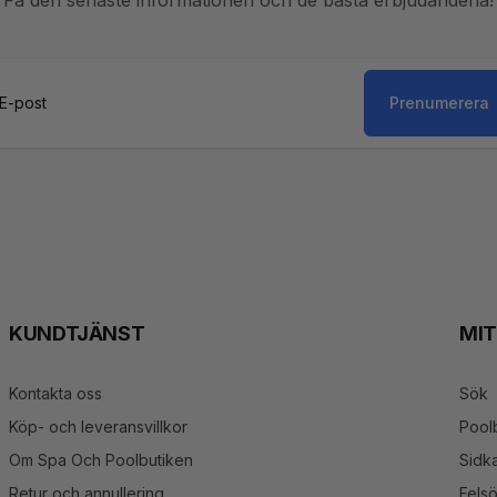
Prenumerera
st
KUNDTJÄNST
MI
Kontakta oss
Sök
Köp- och leveransvillkor
Pool
Om Spa Och Poolbutiken
Sidka
Retur och annullering
Fels