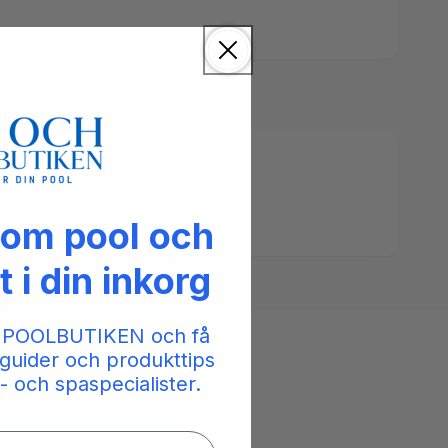
 om pool och
t i din inkorg
 POOLBUTIKEN och få
guider och produkttips
- och spaspecialister.