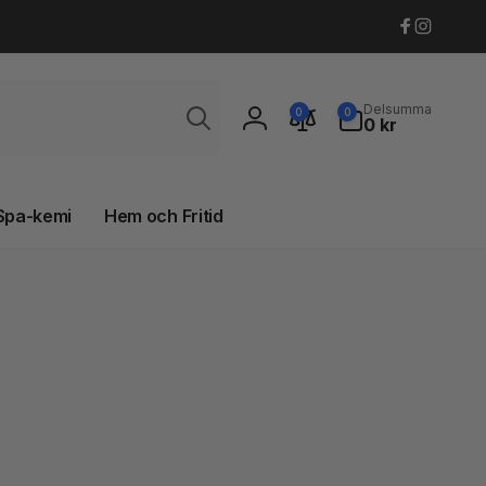
Faceboo
Instagr
Sök
0
Delsumma
0
0
artiklar
0 kr
Logga
in
Spa-kemi
Hem och Fritid