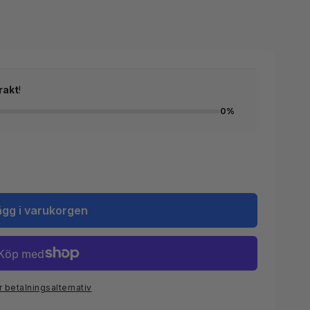
rakt
!
0%
ägg i varukorgen
r betalningsalternativ