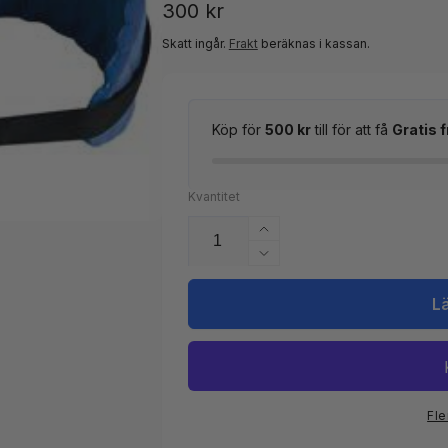
Ordinarie
300 kr
pris
Skatt ingår.
Frakt
beräknas i kassan.
Köp för
500 kr
till för att få
Gratis f
Kvantitet
Öka
kvantitet
Minska
för
kvantitet
Ankel
för
L
vikter
Ankel
vikter
Fle