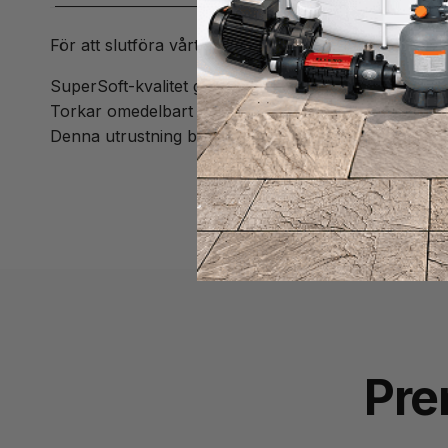
För att slutföra vårt erbjudande, med SuperSoft ankel
SuperSoft-kvalitet ger mjukhet mycket fin touch.
Torkar omedelbart eftersom vaten inte absorberas.
Denna utrustning blåser du inte upp, den är klar till
Pre