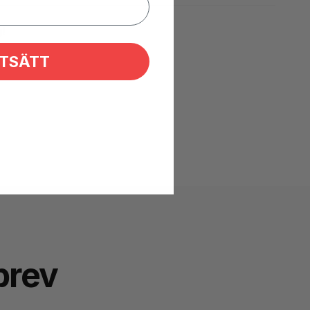
!
TSÄTT
brev