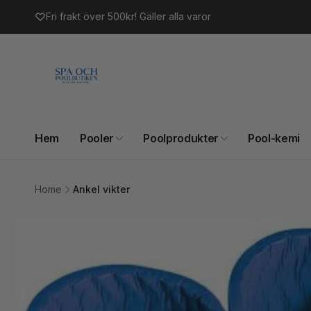
vidare
Fri frakt över 500kr! Gäller alla varor
till
innehåll
Hem
Pooler
Poolprodukter
Pool-kemi
Home
Ankel vikter
Gå vidare till
produktinformation