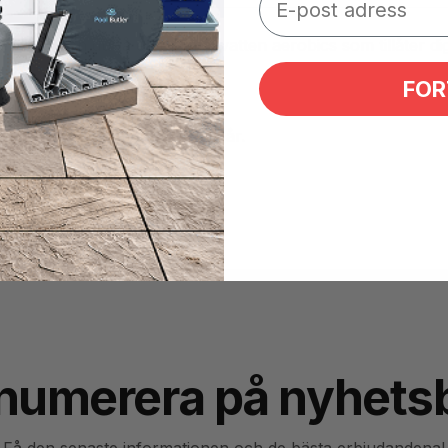
vikter kan du få en optimal vatten aerobics som tillåter dig
FOR
 anställning och varar i många år.
numerera på nyhets
Få den senaste informationen och de bästa erbjudandena!