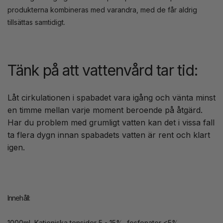
produkterna kombineras med varandra, med de får aldrig
tillsättas samtidigt.
Tänk på att vattenvård tar tid:
Låt cirkulationen i spabadet vara igång och vänta minst
en timme mellan varje moment beroende på åtgärd.
Har du problem med grumligt vatten kan det i vissa fall
ta flera dygn innan spabadets vatten är rent och klart
igen.
Innehåll:
1000ml, Katjoniska tensider 5 - 15%, fosfonater <5%.