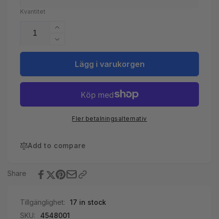
Kvantitet
Öka
kvantitet
Minska
för
kvantitet
DELPHIN
för
Lägg i varukorgen
SPA
DELPHIN
Rörrengöring
SPA
1L
Rörrengöring
1L
Fler betalningsalternativ
Add to compare
Share
Tillgänglighet:
17 in stock
SKU:
4548001