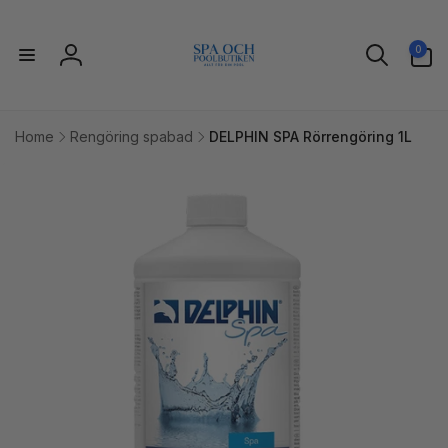
vidare
till
0
innehåll
0
artiklar
Logga
in
Home
Rengöring spabad
DELPHIN SPA Rörrengöring 1L
idare till
uktinformation