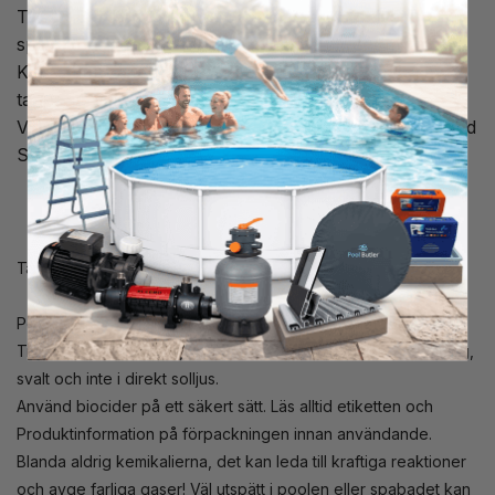
Tillsätt 0,5 liter Spa Pipe Cleaner per 1000 liter
spavatten i breddavloppet, avlägsna filtret om möjligt.
Kör vattensystemet i 10-15 minuter. Stäng sedan av,
tappa ur vattnet och skölj av spabadet.
Vid nytappning med färskt vatten: Chockbehandla med
Spa Klor eller Spa Shock.
Tänk på säkerheten!
Pool- och spakemikalier ska förvaras oåtkomligt för barn.
Transporteras och lagras stående, i sluten originalförpackning,
svalt och inte i direkt solljus.
Använd biocider på ett säkert sätt. Läs alltid etiketten och
Produktinformation på förpackningen innan användande.
Blanda aldrig kemikalierna, det kan leda till kraftiga reaktioner
och avge farliga gaser! Väl utspätt i poolen eller spabadet kan