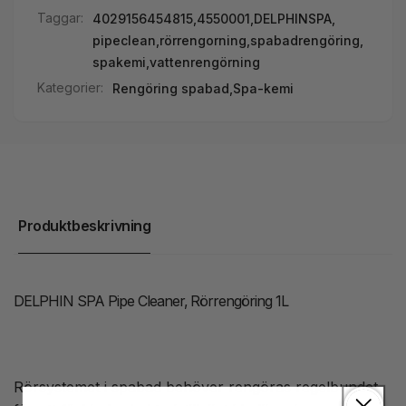
Taggar:
4029156454815
,
4550001
,
DELPHINSPA
,
pipeclean
,
rörrengorning
,
spabadrengöring
,
spakemi
,
vattenrengörning
Kategorier:
Rengöring spabad,
Spa-kemi
Produktbeskrivning
DELPHIN SPA Pipe Cleaner, Rörrengöring 1L
Rörsystemet i spabad behöver rengöras regelbundet