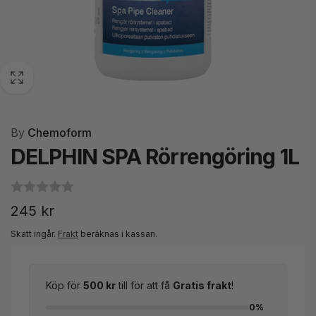
By
Chemoform
DELPHIN SPA Rörrengöring 1L
Ordinarie
245 kr
pris
Skatt ingår.
Frakt
beräknas i kassan.
Köp för
500 kr
till för att få
Gratis frakt
!
0%