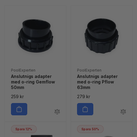
Säljare:
Säljare:
PoolExperten
PoolExperten
Anslutnigs adapter
Anslutnigs adapter
med o-ring Gemflow
med o-ring Pflow
50mm
63mm
Ordinarie
259 kr
Ordinarie
279 kr
pris
pris
Spara 12%
Spara 50%