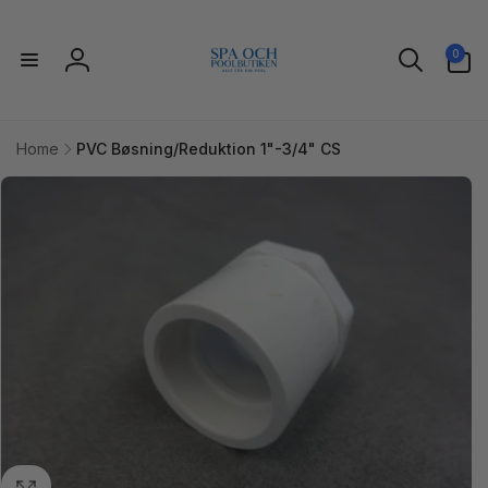
Gå til
indhold
0
0
varer
Log
ind
Home
PVC Bøsning/Reduktion 1"-3/4" CS
l
uktoplysninger