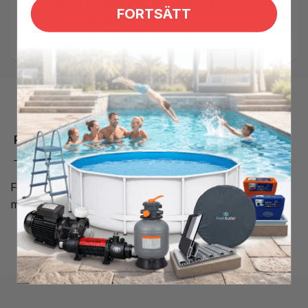
Kategorier:
1" Limkobling (33,5 mm indv.),
FORTSÄTT
Reservedele spabad,
Rørfittings til spabad
Produktbeskrivelse
Formindskelse/ mellemstykke/ reduktion 1"-3/4", udv
mål 33,5mm indv mål 27mm