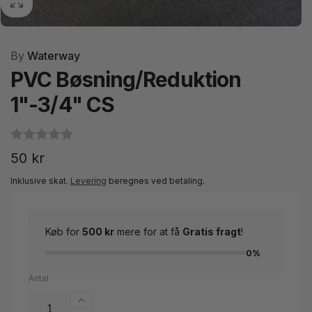
By
Waterway
PVC Bøsning/Reduktion
1"-3/4" CS
Normalpris
50 kr
Inklusive skat.
Levering
beregnes ved betaling.
Køb for
500 kr
mere for at få
Gratis fragt
!
0%
Antal
Øg