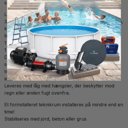
saltklorinator, eller varmepumpe
Leveres med:
3 stk. sugerør, hvis du ikke ønsker at bruge en af dem,
kan du lukke dem med en prop/lukning i PVC, som
limes på.
1 stk. udløb til pool
1 stk. udløb til returskylning
Der er ikke lavet huller til by-pass, da du kan bruge
samme by-pass enten til dosering i teknikrum eller
trække dem ud til poolvarmepumpe, der sidder et
andet sted.
Leveres med låg med hængsler, der beskytter mod
regn eller anden fugt ovenfra.
Et forinstalleret teknikrum installeres på mindre end en
time!
Stabiliseres med jord, beton eller grus