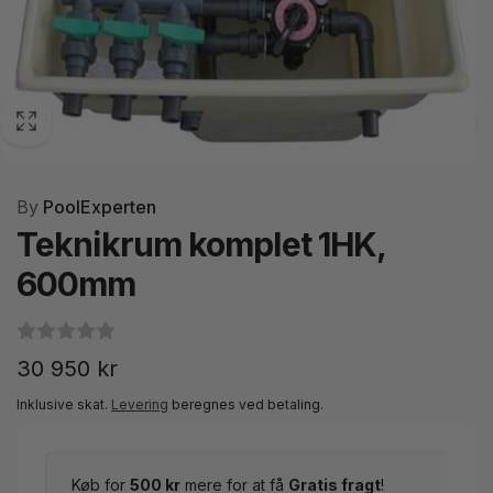
By
PoolExperten
Teknikrum komplet 1HK,
600mm
Normalpris
30 950 kr
Inklusive skat.
Levering
beregnes ved betaling.
Køb for
500 kr
mere for at få
Gratis fragt
!