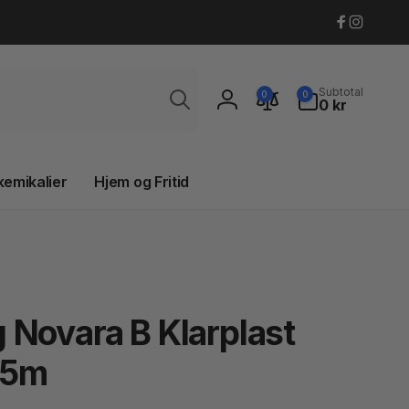
Faceboo
Instagr
Søg
0
Subtotal
0
0
varer
0 kr
Log
ind
kemikalier
Hjem og Fritid
 Novara B Klarplast
75m