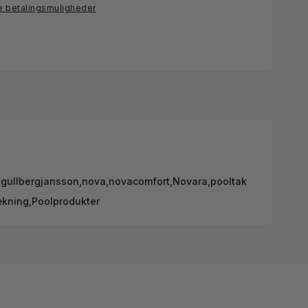
e betalingsmuligheder
,
gullbergjansson
,
nova
,
novacomfort
,
Novara
,
pooltak
kning,
Poolprodukter