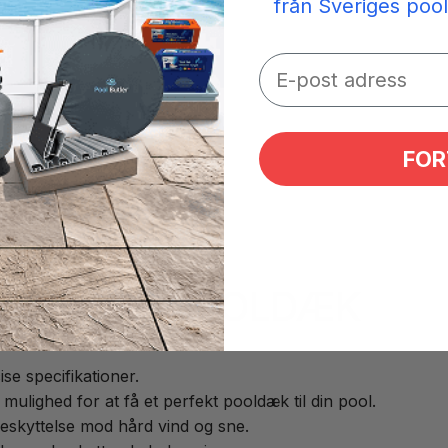
från Sveriges pool
 mm
mm
FOR
 NOVARA POOLDÆK
se specifikationer.
 mulighed for at få et perfekt pooldæk til din pool.
beskyttelse mod hård vind og sne.