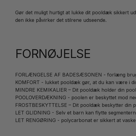
Gør det muligt hurtigt at lukke dit pooldæk sikkert ud
den ikke påvirker det stilrene udseende.
FORNØJELSE
FORLÆNGELSE AF BADESÆSONEN - forlæng brugen af
KOMFORT - lukket pooldæk gør, at du kan være i din 
MINDRE KEMIKALIER – Dit pooldæk holder din pool re
POOLOVERDÆKNING - poolen er beskyttet mod nedfalde
FROSTBESKYTTELSE – Dit pooldæk beskytter din po
LET GLIDNING - Selv et barn kan flytte segmenterne 
LET RENGØRING - polycarbonat er sikkert at vaske