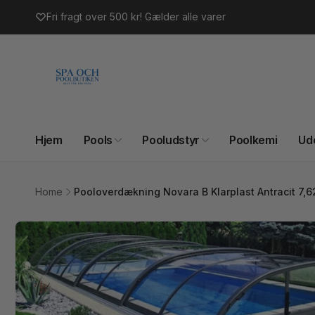
Gå til
Fri fragt over 500 kr! Gælder alle varer
indhold
Hjem
Pools
Pooludstyr
Poolkemi
Ud
Home
Pooloverdækning Novara B Klarplast Antracit 7,
Gå til
produktoplysninger