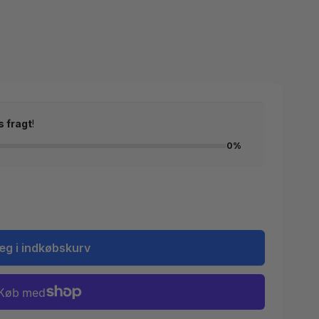
s fragt
!
0%
æg i indkøbskurv