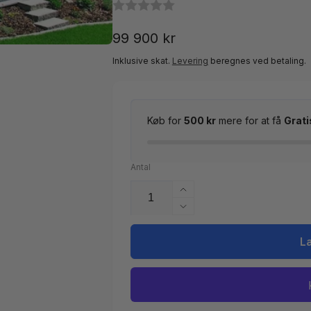
Normalpris
99 900 kr
Inklusive skat.
Levering
beregnes ved betaling.
Køb for
500 kr
mere for at få
Grati
Antal
Øg
antallet
Reducer
for
antallet
Pooloverdækning
for
L
Novara
Pooloverdækning
B
Novara
Klarplast
B
Antracit
Klarplast