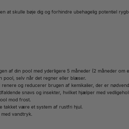
en at skulle bøje dig og forhindre ubehagelig potentiel rygbe
 din pool med yderligere 5 måneder (2 måneder om efte
pool, selv når det regner eller blæser.
nere og reducerer brugen af kemikalier, der er nødvendige
nde snavs og insekter, hvilket hjælper med vedligeholdels
ol mod frost.
takket være et system af rustfri hjul.
 med vandtryk.