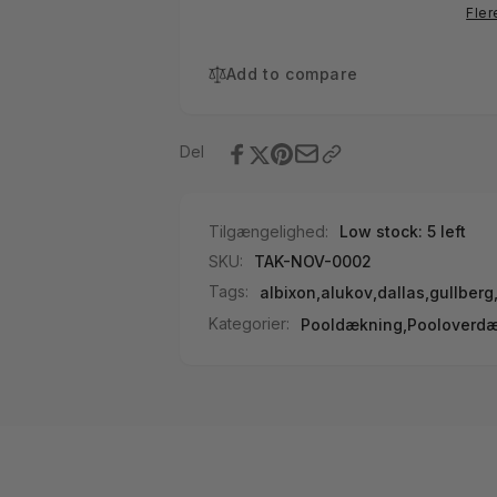
7,62x3,75m
Antracit
Fler
7,62x3,75m
Add to compare
Del
Tilgængelighed:
Low stock: 5 left
SKU:
TAK-NOV-0002
Tags:
albixon
,
alukov
,
dallas
,
gullberg
Kategorier:
Pooldækning,
Pooloverdæ