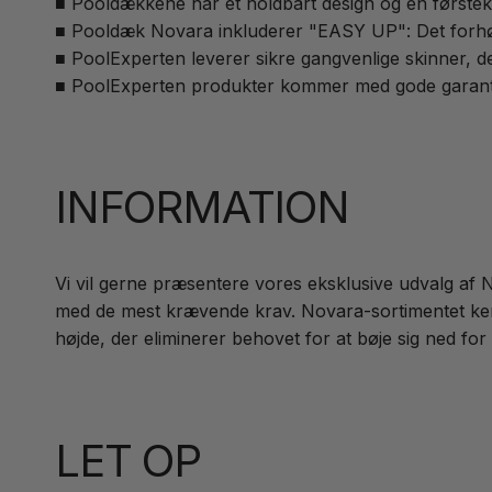
■ Pooldækkene har et holdbart design og en førstek
■ Pooldæk Novara inkluderer "EASY UP": Det forhøje
■ PoolExperten leverer sikre gangvenlige skinner, d
■ PoolExperten produkter kommer med gode garant
INFORMATION
Vi vil gerne præsentere vores eksklusive udvalg af N
med de mest krævende krav. Novara-sortimentet kend
højde, der eliminerer behovet for at bøje sig ned for 
LET OP