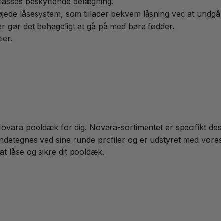
lasses beskyttende belægning.
de låsesystem, som tillader bekvem låsning ved at undgå b
er gør det behageligt at gå på med bare fødder.
ier.
ovara pooldæk for dig. Novara-sortimentet er specifikt desi
etegnes ved sine runde profiler og er udstyret med vores 
at låse og sikre dit pooldæk.