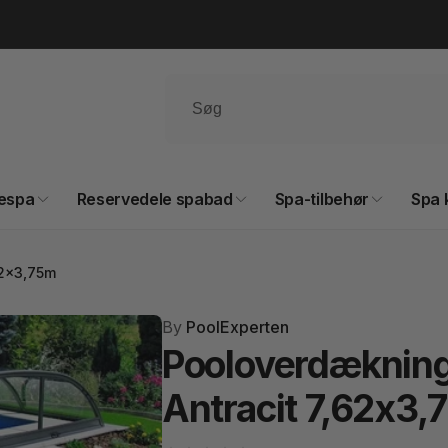
espa
Reservedele spabad
Spa-tilbehør
Spa 
62x3,75m
By
PoolExperten
Pooloverdækning
Antracit 7,62x3,