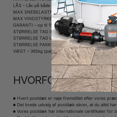
LÅS – Lås på både tag og dør
MAX SNEBELASTNING – 70kg/m2
MAX VINDSTYRKE – 100km/t
GARANTI – op til 15 års materialegaranti
STØRRELSE TAG INDVENDIGT – 7620x3750x648
STØRRELSE TAG UDVENDIGT – 7696x4173x854 
STØRRELSE PAKKE – 4500x470x1460 mm
VÆGT – 365kg (pakkevægt 435kg)
HVORFOR VÆLGE ET
■ Hvert pooldæk er nøje fremstillet efter vores præci
■ Det brede udvalg af pooldæk sikrer, at du altid har
■ Vores pooldæk har internationale certifikater for 