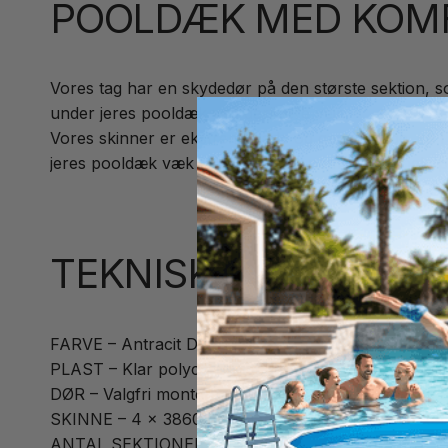
POOLDÆK MED KOM
Vores tag har en skydedør på den største sektion, s
under jeres pooldæk ved dårligere vejr.
Vores skinner er ekstremt flade og gangvenlige, så 
jeres pooldæk væk fra poolen og nemt bruge hele p
TEKNISK INFORMATI
FARVE – Antracit DB703
PLAST – Klar polycarbonat 3mm (PC)
DØR – Valgfri montering på højre eller venstre side a
SKINNE – 4 x 3860 mm, gangvenlige 14mm i eloxer
ANTAL SEKTIONER – 3 stk.