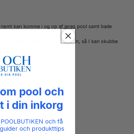
 I nemt kan komme i og op af jeres pool samt bade
der 2950 mm ekstra skinner i pakken, så I kan skubbe
 om pool och
t i din inkorg
 POOLBUTIKEN och få
guider och produkttips