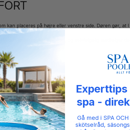
FORT
om kan placeres på højre eller venstre side. Døren gør, at
I får den bedst mulige komfort, og selvfølgelig medfølger 
oolen.
ON
Experttips
spa - direk
f den store sektion, låsbar
Gå med i SPA OCH
et aluminium, 2950mm ekstraskinne medfølger
skötselråd, säsongs