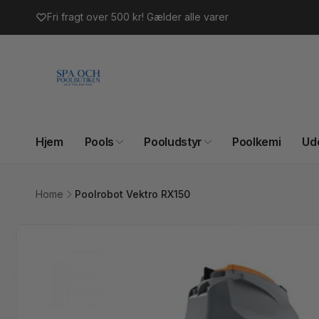
Gå til
Fri fragt over 500 kr! Gælder alle varer
indhold
Hjem
Pools
Pooludstyr
Poolkemi
Ud
Home
Poolrobot Vektro RX150
Gå til
produktoplysninger