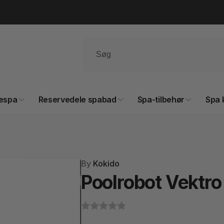
espa
Reservedele spabad
Spa-tilbehør
Spa 
By
Kokido
Poolrobot Vektr