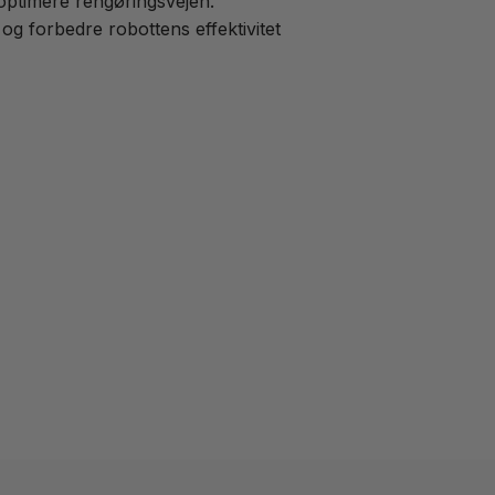
 optimere rengøringsvejen.
g forbedre robottens effektivitet