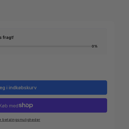
s fragt
!
0%
æg i indkøbskurv
e betalingsmuligheder