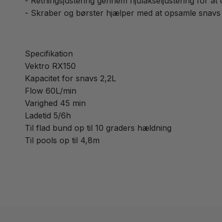
- Retningsjustering gennem hjulakseljustering for at
- Skraber og børster hjælper med at opsamle snavs o
Specifikation
Vektro RX150
Kapacitet for snavs 2,2L
Flow 60L/min
Varighed 45 min
Ladetid 5/6h
Til flad bund op til 10 graders hældning
Til pools op til 4,8m