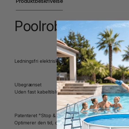
Produktbeskrivelse
Poolrobot Vektro 
Ledningsfri elektrisk robot VEKTRO RX150
Ubegrænset
Uden fast kabeltilslutning kan du bruge denne poolr
Patenteret "Stop & Go"-system
Optimerer den tid, der bruges på at opsamle snavs i 