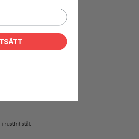
TSÄTT
rustfrit stål.