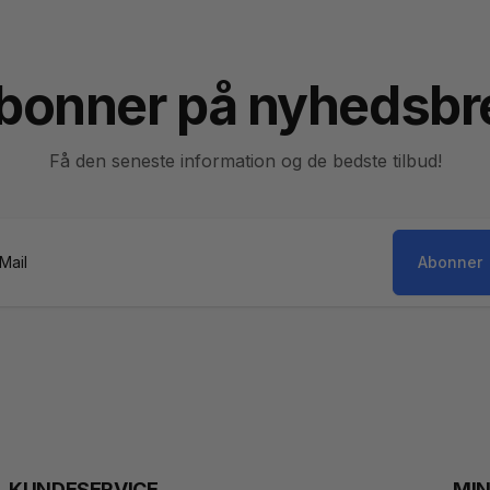
bonner på nyhedsbr
Få den seneste information og de bedste tilbud!
Abonner
il
KUNDESERVICE
MI