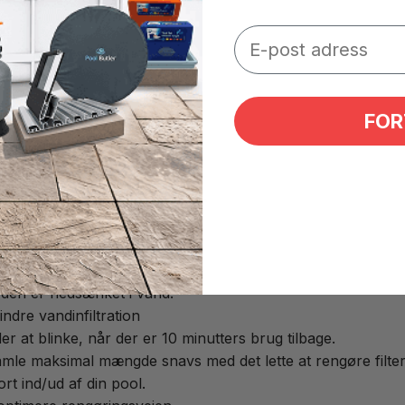
d.
FOR
er jorden eller nedgravet.
ter (glasfiber), mosaik, beton).
r den er nedsænket i vand.
ndre vandinfiltration
r at blinke, når der er 10 minutters brug tilbage.
mle maksimal mængde snavs med det lette at rengøre filter i 
rt ind/ud af din pool.