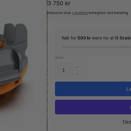
Normalpris
3 750 kr
Inklusive skat.
Levering
beregnes ved betaling.
Køb for
500 kr
mere for at få
Grati
Antal
Øg
antallet
Reducer
for
antallet
Poolrobot
for
L
Vektro
Poolrobot
RX150
Vektro
RX150
Fler