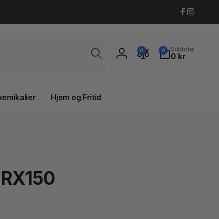
Faceboo
Instagr
Søg
0
Subtotal
0
0
varer
0 kr
Log
ind
kemikalier
Hjem og Fritid
o RX150