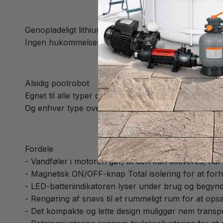
Genopladeligt lithiumbatteri
Ingen hukommelseseffekt, vandtæt, forlænget leveti
Alsidig poolrobot
Egnet til alle typer og former af pools, flad bund, ov
Og enhver type overflade (vinyl (liner), fliser, polyes
Fordele
- Vandføler i motoren gør, at den kun aktiveres, nå
- Magnetisk ON/OFF-knap Total isolering for at forhi
- LED-batteriindikatoren lyser under brug og begynde
- Rengøring af snavs til et rummeligt rum for at opsa
- Det kompakte og lette design muliggør nem transpo