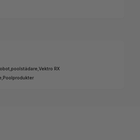
robot
,
poolstädare
,
Vektro RX
e,
Poolprodukter