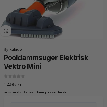
By
Kokido
Pooldammsuger Elektrisk
Vektro Mini
Normalpris
1 495 kr
Inklusive skat.
Levering
beregnes ved betaling.