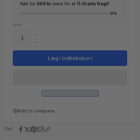
Køb for
500 kr
mere for at få
Gratis fragt
!
0%
Antal
Øg
antallet
Reducer
for
antallet
Pooldammsuger
for
Læg i indkøbskurv
Elektrisk
Pooldammsuger
Vektro
Elektrisk
Mini
Vektro
Mini
Add to compare
Del