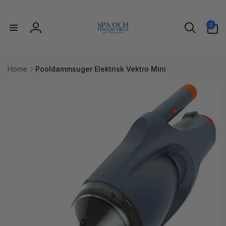
Gå til
indhold
0
0
varer
Log
ind
Home
Pooldammsuger Elektrisk Vektro Mini
l
uktoplysninger