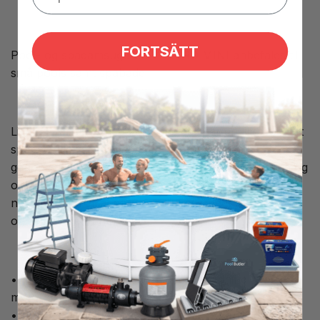
FORTSÄTT
Pool- og spadamsugeren VEKTRO MINI anbefales til
små pools samt spabade
Lille og handy støvsuger til dig, der har en lille pool, et
spabad eller et swimspa. Den kommer med et
genopladeligt batteri, så den er meget nem at bruge og
oplade efter brug. I din støvsuger sidder der et
netfilter, som er genanvendeligt; du tager det nemt ud
og skyller det rent.
• Vandføler for at forhindre overophedning af
motoren, når den er ude af vandet.
• Magnetisk ON/OFF - afbryder for at forhindre, at