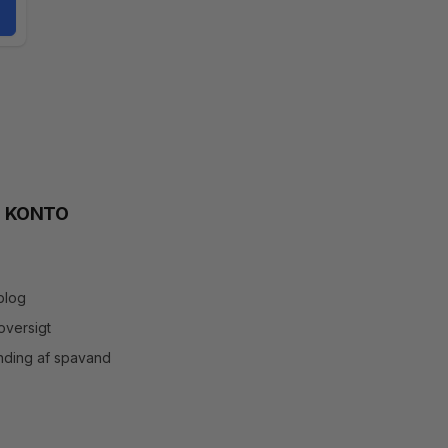
N KONTO
blog
versigt
inding af spavand