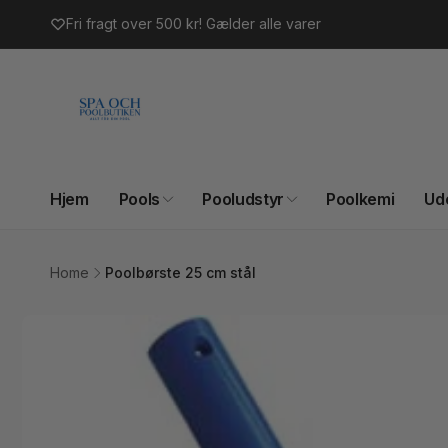
Gå til
Fri fragt over 500 kr! Gælder alle varer
indhold
Hjem
Pools
Pooludstyr
Poolkemi
Ud
Home
Poolbørste 25 cm stål
Gå til
produktoplysninger