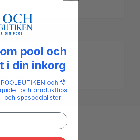
 om pool och
t i din inkorg
delsesudstyr
 POOLBUTIKEN och få
guider och produkttips
- och spaspecialister.