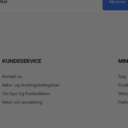
Abonner
il
KUNDESERVICE
MI
Kontakt os
Søg
Købs- og leveringsbetingelser
Pool
Om Spa Og Poolbutikken
Webo
Retur och annullering
Fejlf