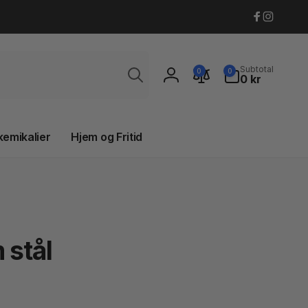
Faceboo
Instagr
Søg
0
Subtotal
0
0
varer
0 kr
Log
ind
kemikalier
Hjem og Fritid
 stål