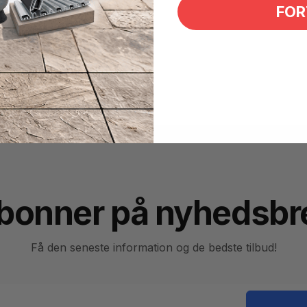
FOR
bonner på nyhedsbr
Få den seneste information og de bedste tilbud!