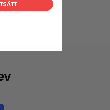
TSÄTT
ev