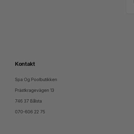
Ma
Kontakt
Spa Og Poolbutikken
Prästkragevägen 13
746 37 Bålsta
070-606 22 75