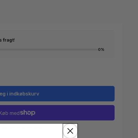
s fragt
!
0%
æg i indkøbskurv
e betalingsmuligheder