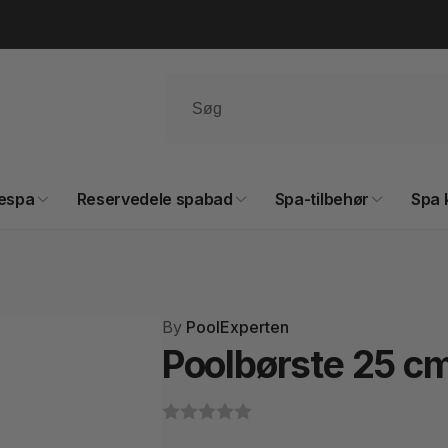
espa
Reservedele spabad
Spa-tilbehør
Spa 
By
PoolExperten
Poolbørste 25 cm