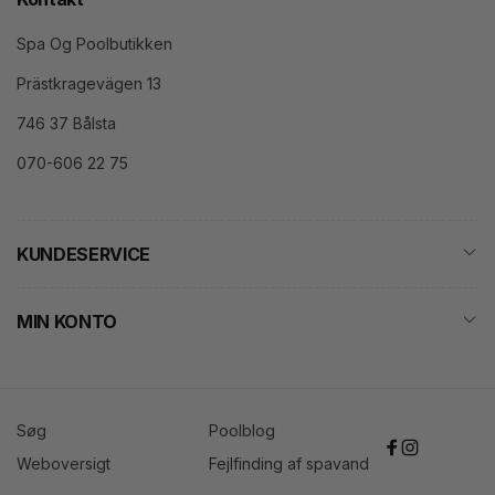
Spa Og Poolbutikken
Prästkragevägen 13
746 37 Bålsta
070-606 22 75
KUNDESERVICE
MIN KONTO
Søg
Poolblog
Facebook
Instagram
Weboversigt
Fejlfinding af spavand