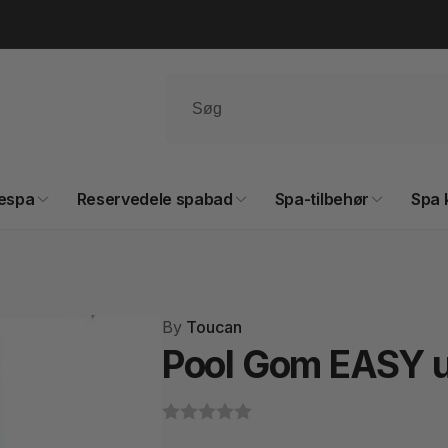
espa
Reservedele spabad
Spa-tilbehør
Spa 
By
Toucan
Pool Gom EASY 