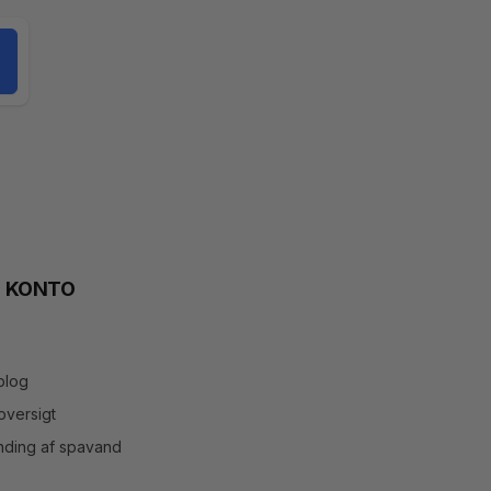
N KONTO
blog
versigt
inding af spavand