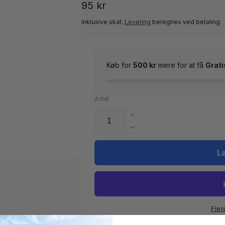
Normalpris
95 kr
Inklusive skat.
Levering
beregnes ved betaling.
Køb for
500 kr
mere for at få
Grati
Antal
Øg
antallet
Reducer
for
antallet
Pool
for
L
Gom
Pool
EASY
Gom
udskiftningssvamp
EASY
udskiftningssvamp
Fler