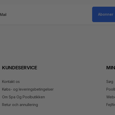
Abonner
il
KUNDESERVICE
MI
Kontakt os
Søg
Købs- og leveringsbetingelser
Pool
Om Spa Og Poolbutikken
Webo
Retur och annullering
Fejlf