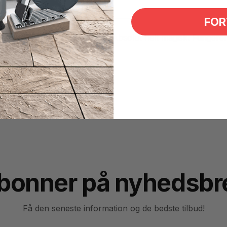
FOR
injen på pool eller spabad. Absolut helt magisk. Fungerer u
ler akrylen.
bonner på nyhedsbr
Få den seneste information og de bedste tilbud!