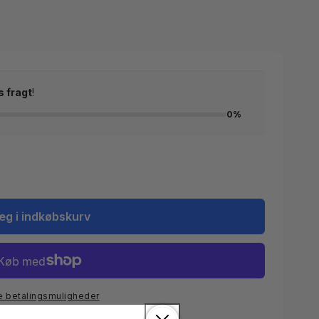
s fragt
!
0%
æg i indkøbskurv
e betalingsmuligheder