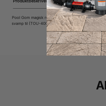
Produktbeskrivelse
Pool Gom magisk rengøringssvamp til snavs ved vandl
svamp til (TOU-400-0016). Helt ufarlig for lineren el
A