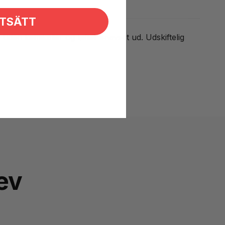
TSÄTT
den kemikalier og løfter snavset ud. Udskiftelig
ev