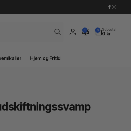
Faceboo
Instagr
Søg
0
Subtotal
0
0
varer
0 kr
Log
ind
kemikalier
Hjem og Fritid
udskiftningssvamp