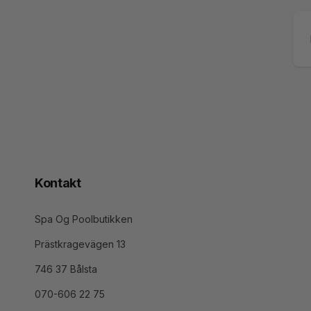
Ma
Kontakt
Spa Og Poolbutikken
Prästkragevägen 13
746 37 Bålsta
070-606 22 75