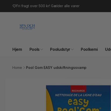
Gå til
Fri fragt over 500 kr! Gælder alle varer
indhold
Hjem
Pools
Pooludstyr
Poolkemi
Ud
Home
Pool Gom EASY udskiftningssvamp
Gå til
produktoplysninger