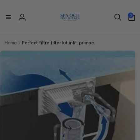
Gå til
indhold
0
0
varer
Log
ind
Home
Perfect filtre filter kit inkl. pumpe
l
uktoplysninger