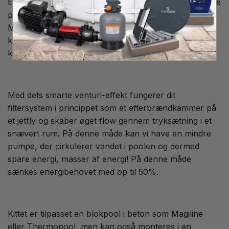
Et standard sandfilter renser partikler med en størrelse
på 30-50 mikron, men med dette lamel filter fra
Magiline renses din pool ned til 15 mikron, du får
klarere og finere vand med mindre behov for
kemikalier!
Med dets smarte venturi-effekt fungerer dit
filtersystem i princippet som et efterbrændkammer på
et jetfly og skaber øget flow gennem tryksætning i et
snævert rum. På denne måde kan vi have en mindre
pumpe, der cirkulerer vandet i poolen og dermed
spare energi, masser af energi! På denne måde
sænkes energibehovet med op til 50%.
Kittet er tilpasset en blokpool i beton som Magiline
eller Thermopool, men kan også monteres i en