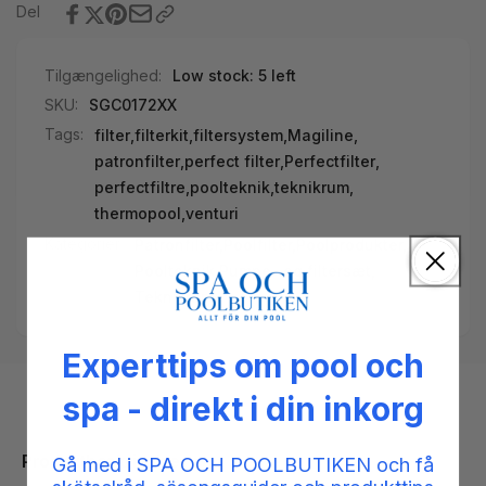
Del
Tilgængelighed:
Low stock: 5 left
SKU:
SGC0172XX
Tags:
filter
,
filterkit
,
filtersystem
,
Magiline
,
patronfilter
,
perfect filter
,
Perfectfilter
,
perfectfiltre
,
poolteknik
,
teknikrum
,
thermopool
,
venturi
Kategorier:
Patronfilter,
Poolfilter,
Poolprodukter,
Poolteknik,
Pumpe- og filtersæt,
Teknikrum
Experttips om pool och
spa - direkt i din inkorg
Produktbeskrivelse
Gå med i SPA OCH POOLBUTIKEN och få