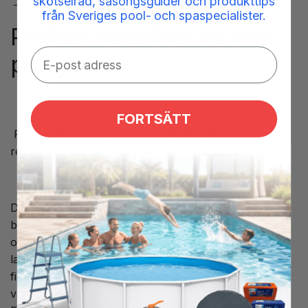
skötselråd, säsongsguider och produkttips
från Sveriges pool- och spaspecialister.
Perfect filtre filter kit inkl.
pumpe
FORTSÄTT
Perfect filtre filterkit fra franske Magiline er et
revolutionerende filtersystem!
Dette fantastiske filtersystem er perfekt til dig, der
bygger en mindre pool (op til 3x6m) og ønsker klart
og rent vand med minimal vedligeholdelse. Med dets
lamel filter er der intet behov for tilbageskylning af dit
filter, da du nemt tager det ud og skyller det med
vandslangen.