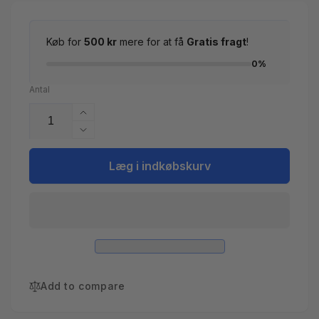
Køb for
500 kr
mere for at få
Gratis fragt
!
0%
Antal
Øg
antallet
Reducer
for
antallet
Perfect
for
Læg i indkøbskurv
filtre
Perfect
filter
filtre
kit
filter
inkl.
kit
pumpe
inkl.
pumpe
Add to compare