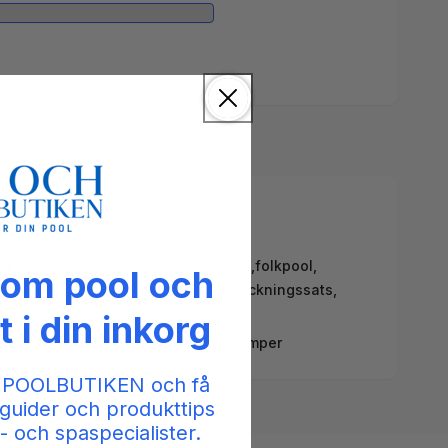
ng med gavel och diffusor Max-Flo II
,
folkpool
,
 om pool och
/ XL
,
Max-Flo II
,
Max-Flo XL
,
maxflo
,
packningssats
,
t i din inkorg
 Poolpumper,
Reservedele til poolpumper
 POOLBUTIKEN och få
guider och produkttips
- och spaspecialister.