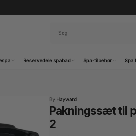
espa
Reservedele spabad
Spa-tilbehør
Spa 
By
Hayward
Pakningssæt til
2