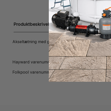
Produktbeskrivelse
Akseltætning med gavl poolpumpe Hayward Max-Flo 
Hayward varenummer: SPX2700GS
Folkpool varenummer: 2607122