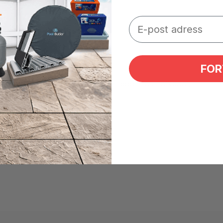
FOR
II almindeligt forekommende i pool hos Folkpool.