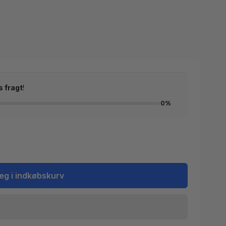
s fragt
!
0%
æg i indkøbskurv