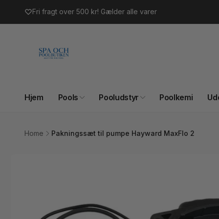
Gå til
Fri fragt over 500 kr! Gælder alle varer
indhold
Hjem
Pools
Pooludstyr
Poolkemi
Ud
Home
Pakningssæt til pumpe Hayward MaxFlo 2
Gå til
produktoplysninger