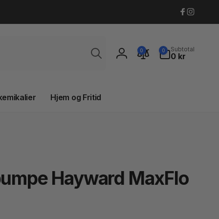
Faceboo
Instagr
Søg
0
Subtotal
0
0
varer
0 kr
Log
ind
kemikalier
Hjem og Fritid
 pumpe Hayward MaxFlo