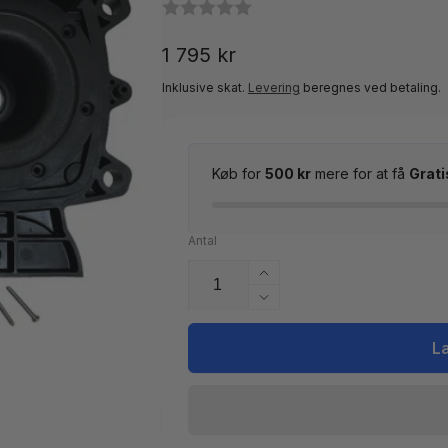
Normalpris
1 795 kr
Inklusive skat.
Levering
beregnes ved betaling.
Køb for
500 kr
mere for at få
Grati
Antal
Øg
antallet
Reducer
for
antallet
Pakningssæt
for
L
til
Pakningssæt
pumpe
til
Hayward
pumpe
MaxFlo
Hayward