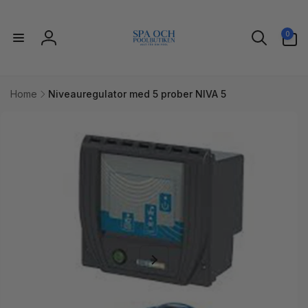
Gå til
indhold
0
0
varer
Log
ind
Home
Niveauregulator med 5 prober NIVA 5
l
uktoplysninger