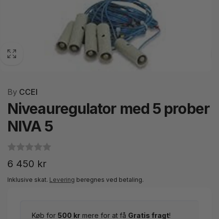
By
CCEI
Niveauregulator med 5 prober
NIVA 5
Normalpris
6 450 kr
Inklusive skat.
Levering
beregnes ved betaling.
Køb for
500 kr
mere for at få
Gratis fragt
!