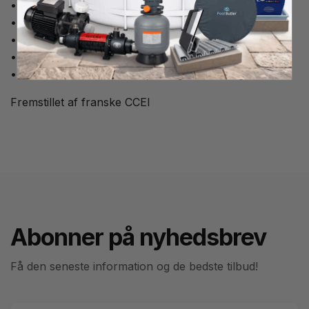
• Autofyldning
• Sikkerhedsspærre for mangel på vand
• Manuel påfyldning
• 5 niveausonder
• Leveres med 5 sensorer, 1 magnetventil og et filter
Fremstillet af franske CCEI
Abonner på nyhedsbrev
Få den seneste information og de bedste tilbud!