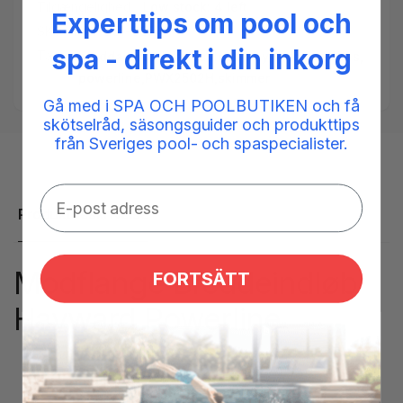
Tilgængelighed:
Low stock: 4 left
Experttips om pool och
SKU:
HAY-251-0624
spa - direkt i din inkorg
Tags:
breddavlopp
,
bräddavlopp
,
hayward
,
motfläns
,
powerline
,
PWX2502H
,
skimmer
Gå med i SPA OCH POOLBUTIKEN och få
skötselråd, säsongsguider och produkttips
från Sveriges pool- och spaspecialister.
Produktbeskrivelse
Modflange Breddeindløb
FORTSÄTT
Hayward Powerline