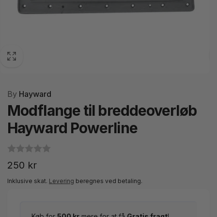
By
Hayward
Modflange til breddeoverløb
Hayward Powerline
Normalpris
250 kr
Inklusive skat.
Levering
beregnes ved betaling.
Køb for
500 kr
mere for at få
Gratis fragt
!