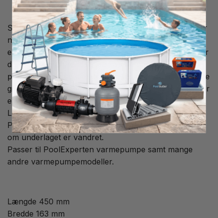
Stativ/fod til varmepumpe, dette giver dig mulighed for
nem placering på enhver overflade, ingen behov for
en hærdet overflade, terrasse eller flisebelægning, når
du bruger disse fødder. Du kan nemt placere din
poolvarmepumpe direkte på græs eller grus. Fødderne
giver også en god dæmpning, så du undgår vibrationer
eller uønsket støj.
Leveres som et par.
På foden er der et vaterpas, der gør det nemt at se,
om underlaget er vandret.
Passer til PoolExperten varmepumpe samt mange
andre varmepumpemodeller.
Længde 450 mm
Bredde 163 mm