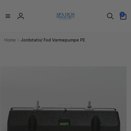
Gå til
indhold
0
0
varer
Log
ind
Home
Jordstativ/ Fod Varmepumpe PE
l
uktoplysninger