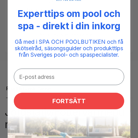
Tilgængelighed:
20 in stock
SKU:
BYC-FOT
Experttips om pool och
Tags:
markstativ
,
poolexperten
,
poolvärmepump
,
spa - direkt i din inkorg
väggfäste
,
värmepump
Kategorier:
Poolprodukter,
Poolvarme,
Gå med i SPA OCH POOLBUTIKEN och få
Varmepumpe pool
skötselråd, säsongsguider och produkttips
från Sveriges pool- och spaspecialister.
Produktbeskrivelse
FORTSÄTT
Jordstativ/Fodervarmepu
mpe PE