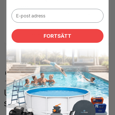
Tilgængelighed:
Low stock: 9 left
SKU:
EMX-051-0067
Tags:
EMX-051-0067
,
luftning
,
luftningsnippel
,
sandfilter
,
superpool
Kategorier:
Reservedele og tilbehør pool,
Reservedele Sandfilter
FORTSÄTT
Produktbeskrivelse
Udluftningsventil til
sandfilter Superpool side