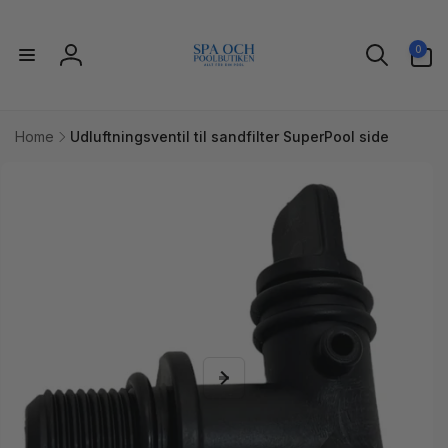
Gå til
indhold
0
0
varer
Log
ind
Home
Udluftningsventil til sandfilter SuperPool side
l
uktoplysninger