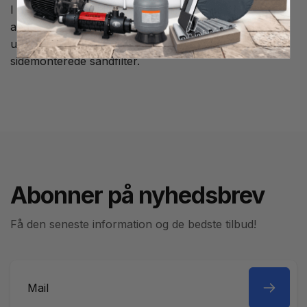
I den ene side sidder en udluftningsskrue og i den
anden et gevind til fastgørelse af manometer, denne
udluftningsventil monteres i toppen af det
sidemonterede sandfilter.
Abonner på nyhedsbrev
Få den seneste information og de bedste tilbud!