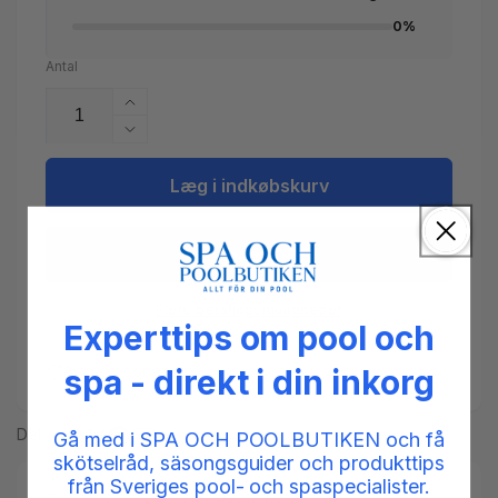
0%
Antal
Øg
antallet
Reducer
for
antallet
Udluftningsventil
for
Læg i indkøbskurv
til
Udluftningsventil
sandfilter
til
SuperPool
sandfilter
side
SuperPool
side
Flere betalingsmuligheder
Experttips om pool och
Add to compare
spa - direkt i din inkorg
Del
Gå med i SPA OCH POOLBUTIKEN och få
skötselråd, säsongsguider och produkttips
från Sveriges pool- och spaspecialister.